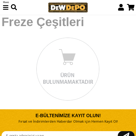
Menü
Freze Çeşitleri
E-BÜLTENİMİZE KAYIT OLUN!
Fırsat ve İndirimlerden Haberdar Olmak için Hemen Kayıt Ol!