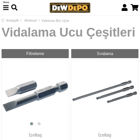
Menü
Anasayfa
Aksesuar
Vidalama Bits Uçlar
Vidalama Ucu Çeşitleri
Filtreleme
Sıralama
İzeltaş
İzeltaş