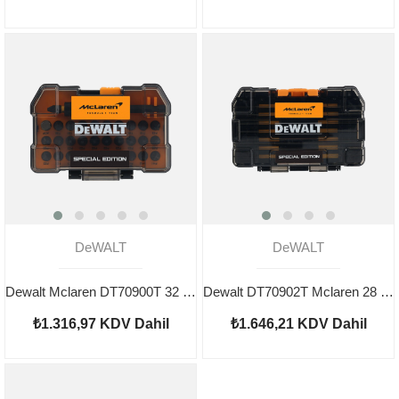
DeWALT
DeWALT
Dewalt Mclaren DT70900T 32 Parça Flextorq Darbeli Uç Seti
Dewalt DT70902T Mclaren 28 Parça Flextorq Tornavida Uç Seti
₺1.316,97
KDV Dahil
₺1.646,21
KDV Dahil