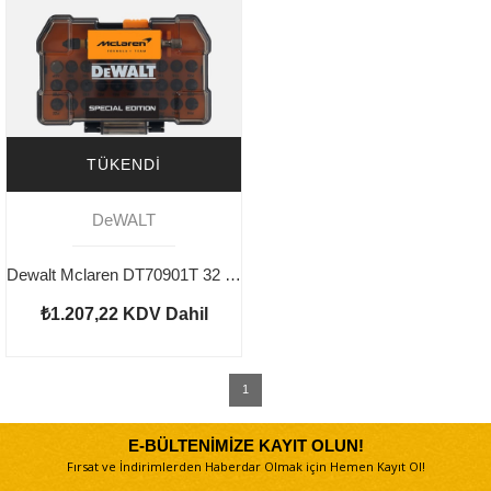
TÜKENDI
DeWALT
Dewalt Mclaren DT70901T 32 Parça Flextorq Tornavida Uç Seti
₺1.207,22
KDV Dahil
1
E-BÜLTENİMİZE KAYIT OLUN!
Fırsat ve İndirimlerden Haberdar Olmak için Hemen Kayıt Ol!