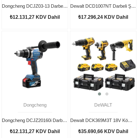
Dongcheng DCJZ03-13 Darbeli Şarjlı Matkap 20V 4AH
Dewalt DCD1007NT Darbeli Şarjlı Matkap 18V
₺12.131,27
KDV Dahil
₺17.296,24
KDV Dahil
Dongcheng
DeWALT
Dongcheng DCJZ20160i Darbeli Şarjlı Matkap 20V 4AH
Dewalt DCK369M3T 18V Kömürsüz 3x 4 Ah Akü 3'lü Makine Seti
₺12.131,27
KDV Dahil
₺35.690,66
KDV Dahil