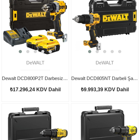
DeWALT
DeWALT
Dewalt DCD800P2T Darbesiz Şarjlı Matkap 18V 5.0AH
Dewalt DCD805NT Darbeli Şarjlı Matkap Aküsüz
₺17.296,24
KDV Dahil
₺9.993,39
KDV Dahil