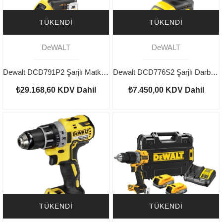
TÜKENDI
TÜKENDI
DeWALT
DeWALT
Dewalt DCD791P2 Şarjlı Matkap 18v 5.0 ah
Dewalt DCD776S2 Şarjlı Darbeli Matkap 18v
₺29.168,60
KDV Dahil
₺7.450,00
KDV Dahil
TÜKENDI
TÜKENDI