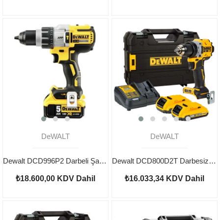
DeWALT
DeWALT
Dewalt DCD996P2 Darbeli Şarjlı Matkap 18V 5Ah
Dewalt DCD800D2T Darbesiz Şarjlı Matkap 18V 2.0AH
₺18.600,00
KDV Dahil
₺16.033,34
KDV Dahil