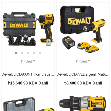
DeWALT
DeWALT
Dewalt DCD803NT Kömürsüz Şarjlı Çok Başlıklı Matkap 18V
Dewalt DCD771D2 Şarjlı Matkap 18v
₺15.648,98
KDV Dahil
₺8.400,00
KDV Dahil