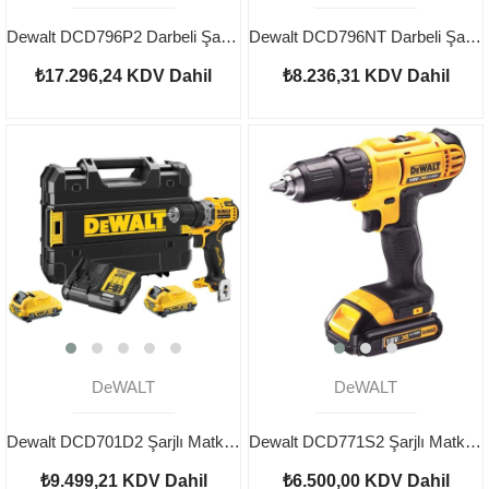
Dewalt DCD796P2 Darbeli Şarjlı Matkap 18V 5.0Ah
Dewalt DCD796NT Darbeli Şarjlı Matkap Aküsüz
₺17.296,24
KDV Dahil
₺8.236,31
KDV Dahil
DeWALT
DeWALT
Dewalt DCD701D2 Şarjlı Matkap 12v 2.0 ah
Dewalt DCD771S2 Şarjlı Matkap 18v
₺9.499,21
KDV Dahil
₺6.500,00
KDV Dahil