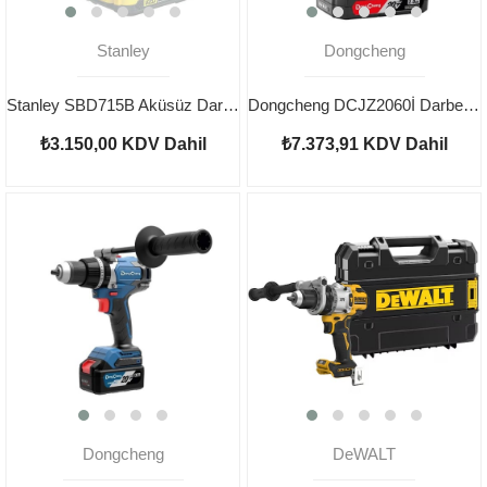
Stanley
Dongcheng
Stanley SBD715B Aküsüz Darbeli Kömürsüz Şarjlı Matkap
Dongcheng DCJZ2060İ Darbeli Şarjlı Matkap 20V 2AH
₺3.150,00
KDV Dahil
₺7.373,91
KDV Dahil
Dongcheng
DeWALT