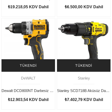
₺19.218,05
KDV Dahil
₺6.500,00
KDV Dahil
TÜKENDI
TÜKENDI
DeWALT
Stanley
Dewalt DCD800NT Darbesiz Şarjlı Matkap 18V
Stanley SCD718B Aküsüz Darbeli Şarjlı Matkap
₺12.903,54
KDV Dahil
₺7.402,79
KDV Dahil