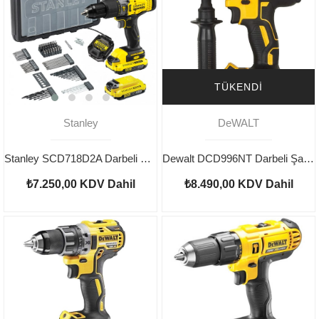
TÜKENDI
Stanley
DeWALT
Stanley SCD718D2A Darbeli Şarjlı Matkap Aksesuarlı
Dewalt DCD996NT Darbeli Şarjlı Matkap Aküsüz
₺7.250,00
KDV Dahil
₺8.490,00
KDV Dahil