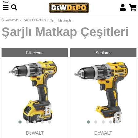
Menü
Anasayfa
Şarjlı El Aletleri
Şarjlı Matkaplar
Şarjlı Matkap Çeşitleri
Filtreleme
Sıralama
DeWALT
DeWALT