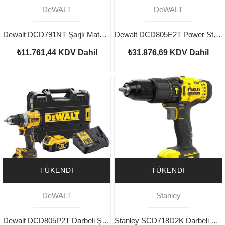
DeWALT
DeWALT
Dewalt DCD791NT Şarjlı Matkap Aküsüz
Dewalt DCD805E2T Power Stack Darbeli Şarjlı Matkap 18V 1.7AH
₺11.761,44
KDV Dahil
₺31.876,69
KDV Dahil
TÜKENDI
TÜKENDI
DeWALT
Stanley
Dewalt DCD805P2T Darbeli Şarjlı Matkap 18V 5.0AH
Stanley SCD718D2K Darbeli Şarjlı Matkap