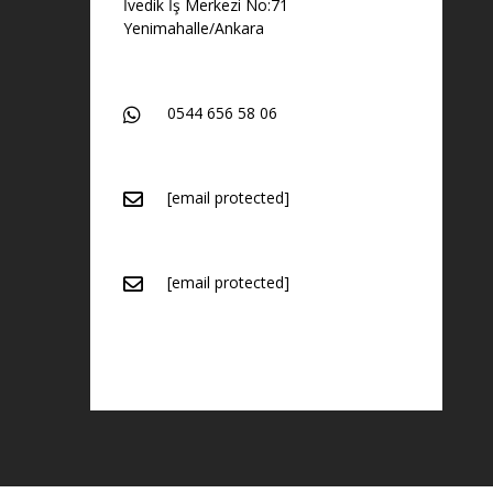
İvedik İş Merkezi No:71
Yenimahalle/Ankara
0544 656 58 06
[email protected]
[email protected]