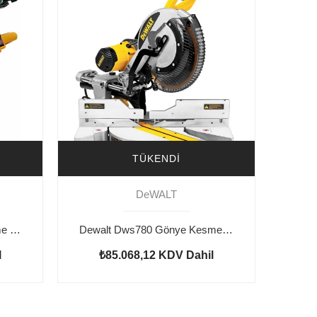
TÜKENDI
DeWALT
Dewalt D27113 Gönye Kesme 1600w 305mm
Dewalt Dws780 Gönye Kesme 1675w 305mmm
l
₺85.068,12
KDV Dahil