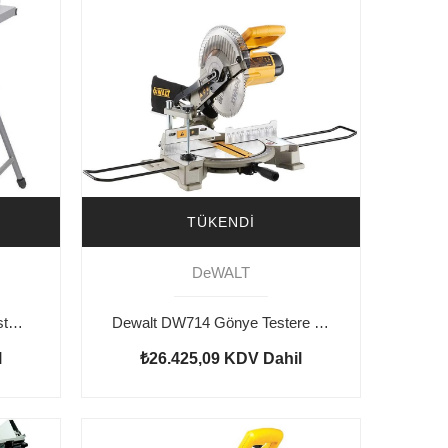
TÜKENDI
DeWALT
Stanley SST1800 Tezgah Testere 1800W 254mm
Dewalt DW714 Gönye Testere 1650W 245mm
l
₺26.425,09
KDV Dahil