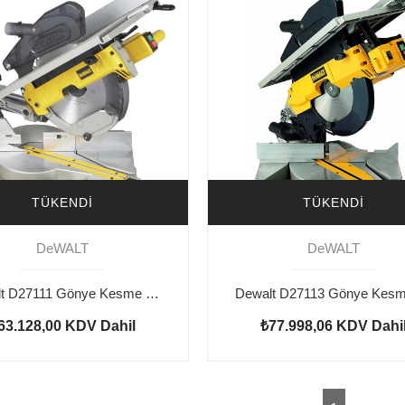
TÜKENDI
TÜKENDI
DeWALT
DeWALT
Dewalt D27111 Gönye Kesme 1500w 305mm
63.128,00
KDV Dahil
₺77.998,06
KDV Dahi