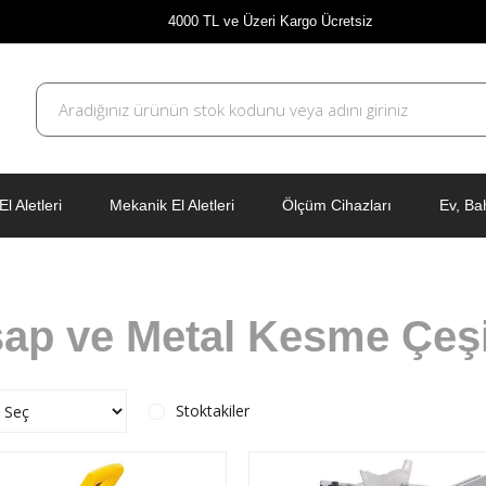
4000 TL ve Üzeri Kargo Ücretsiz
El Aletleri
Mekanik El Aletleri
Ölçüm Cihazları
Ev, Ba
ap ve Metal Kesme Çeşit
Stoktakiler