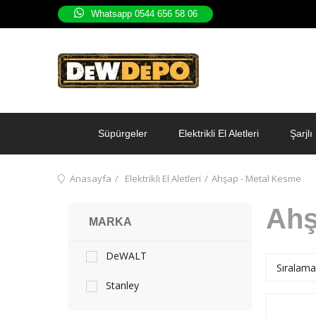
Whatsapp 0544 656 58 06
Süpürgeler
Elektrikli El Aletleri
Şarjlı 
Anasayfa
Elektrikli El Aletleri
Ahşap - Metal Kesme
Ahş
MARKA
DeWALT
Stanley