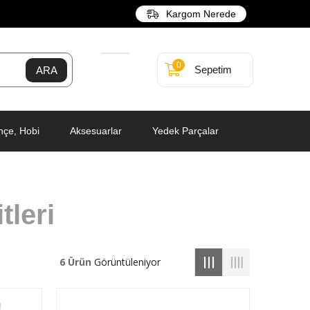
Kargom Nerede
0
Sepetim
hçe, Hobi
Aksesuarlar
Yedek Parçalar
leri
6 Ürün