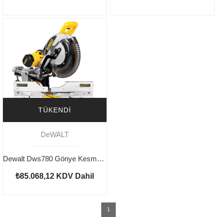
TÜKENDI
DeWALT
Dewalt Dws780 Gönye Kesme 1675w 305mmm
₺85.068,12
KDV Dahil
1