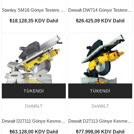
Stanley SM18 Gönye Testere 1800W
Dewalt DW714 Gönye Testere 1650W 245mm
₺18.128,35
KDV Dahil
₺26.425,09
KDV Dahil
TÜKENDI
TÜKENDI
DeWALT
DeWALT
Dewalt D27111 Gönye Kesme 1500w 305mm
Dewalt D27113 Gönye Kesme 1600w 305mm
₺63.128,00
KDV Dahil
₺77.998,06
KDV Dahil