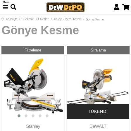
Menü
Anasayfa
Elektrikli El Aletleri
Ahşap - Metal Kesme
Gönye Kesme
Gönye Kesme
Filtreleme
Sıralama
TÜKENDI
Stanley
DeWALT