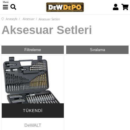
Menü
Anasayfa
Aksesuar
Aksesuar Setleri
Aksesuar Setleri
Filtreleme
Sıralama
TÜKENDI
DeWALT