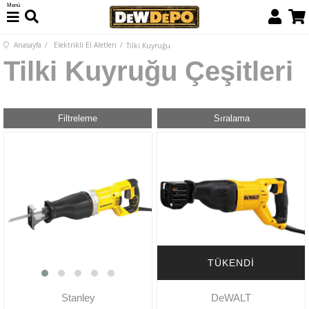
Menü
Anasayfa
Elektrikli El Aletleri
Tilki Kuyruğu
Tilki Kuyruğu Çeşitleri
Filtreleme
Sıralama
TÜKENDI
Stanley
DeWALT