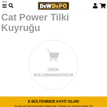
Menü
Cat Power Tilki
Kuyruğu
E-BÜLTENİMİZE KAYIT OLUN!
Fırsat ve İndirimlerden Haberdar Olmak için Hemen Kayıt Ol!