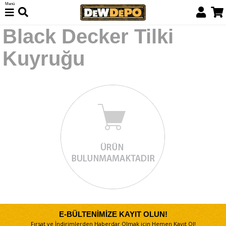
Menü
Black Decker Tilki
Kuyruğu
E-BÜLTENİMİZE KAYIT OLUN!
Fırsat ve İndirimlerden Haberdar Olmak için Hemen Kayıt Ol!