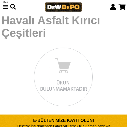
Menü
Havalı Asfalt Kırıcı
Çeşitleri
E-BÜLTENİMİZE KAYIT OLUN!
Fırsat ve İndirimlerden Haberdar Olmak için Hemen Kayıt Ol!