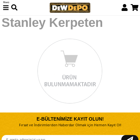
Menü
Stanley Kerpeten
E-BÜLTENİMİZE KAYIT OLUN!
Fırsat ve İndirimlerden Haberdar Olmak için Hemen Kayıt Ol!