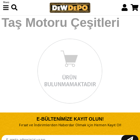
Menü
Taş Motoru Çeşitleri
E-BÜLTENİMİZE KAYIT OLUN!
Fırsat ve İndirimlerden Haberdar Olmak için Hemen Kayıt Ol!