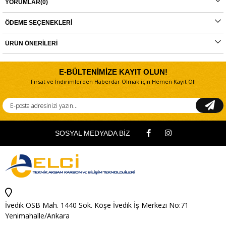
YORUMLAR
(0)
-
BDPS400
-
BDPS600
ÖDEME SEÇENEKLERI
Orijinal yedek parçalarda garanti durumu; yetkili servislerin haricinde yapılan
ÜRÜN ÖNERILERI
montajlarda ürünlerin iade veya değişim süreçleri bulunmamaktadır. Yedek
parçalar tamamı orijinal olup, fabrikadan çıkmadan kontrol edilmektedir. Yetkili
servis haricinde yapılan montajlardan kaynaklı sorunlar tamamen müşteriye aittir.
E-BÜLTENİMİZE KAYIT OLUN!
Ürünlerin değişim süreçlerindeki kargo bedelleri müşteriye aittir.
Fırsat ve İndirimlerden Haberdar Olmak için Hemen Kayıt Ol!
SOSYAL MEDYADA BİZ
İvedik OSB Mah. 1440 Sok. Köşe İvedik İş Merkezi No:71
Yenimahalle/Ankara