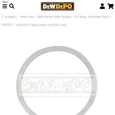
Menü
Anasayfa
Yedek Parça
Black+Decker Yedek Parçaları
Ev, Bahçe, Hobi Yedek Parça
HVLP200
1004570-01 Black+Decker HVLP200 Conta