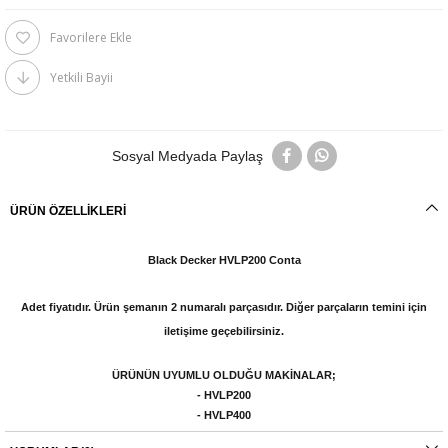
Favorilere Ekle
Yetkili Bayii
Sosyal Medyada Paylaş
ÜRÜN ÖZELLIKLERI
Black Decker HVLP200 Conta
Adet fiyatıdır. Ürün şemanın 2 numaralı parçasıdır. Diğer parçaların temini için
iletişime geçebilirsiniz.
ÜRÜNÜN UYUMLU OLDUĞU MAKİNALAR;
- HVLP200
-
HVLP400
-
BDPS200