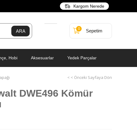
Kargom Nerede
0
Sepetim
hçe, Hobi
Aksesuarlar
Yedek Parçalar
apağı
< < Önceki Sayfaya Dön
walt DWE496 Kömür
ı