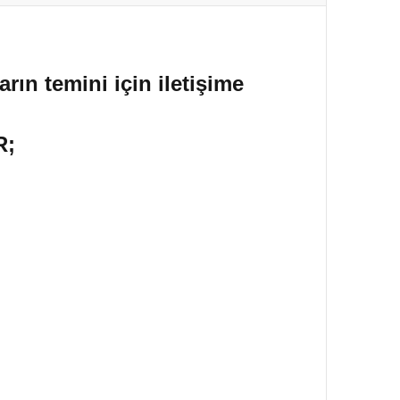
rın temini için iletişime
R;