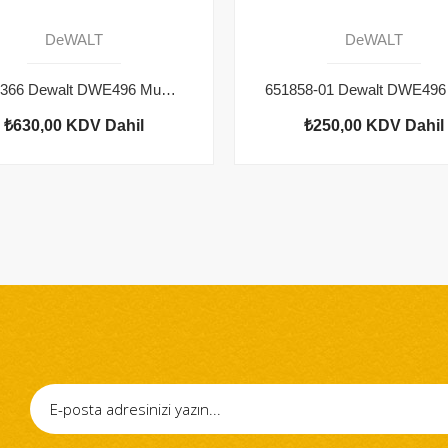
DeWALT
DeWALT
N419366 Dewalt DWE496 Muhafaza
₺630,00
KDV Dahil
₺250,00
KDV Dahil