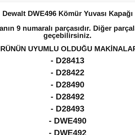
Dewalt DWE496 Kömür Yuvası Kapağı
anın 9 numaralı parçasıdır. Diğer parçala
geçebilirsiniz.
RÜNÜN UYUMLU OLDUĞU MAKİNALA
- D28413
- D28422
- D28490
- D28492
- D28493
- DWE490
- DWE492