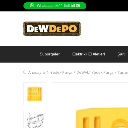
Whatsapp 0544 656 58 06
Süpürgeler
Elektrikli El Aletleri
Şarjlı 
Anasayfa
Yedek Parça
DeWALT Yedek Parça
Taşla