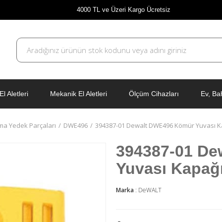
4000 TL ve Üzeri Kargo Ücretsiz
El Aletleri
Mekanik El Aletleri
Ölçüm Cihazları
Ev, Ba
ma Yedek Parçaları
DWE496
394387-01 Dewalt DWE496 Kömür Yuvası K
394387-01 De
Yuvası Kapağ
Marka
:
DeWALT