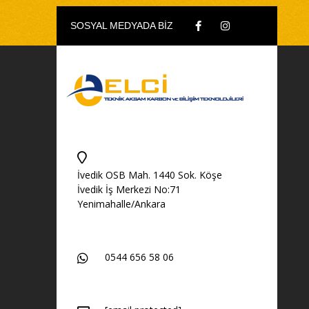
SOSYAL MEDYADA BİZ
İvedik OSB Mah. 1440 Sok. Köşe
İvedik İş Merkezi No:71
Yenimahalle/Ankara
0544 656 58 06