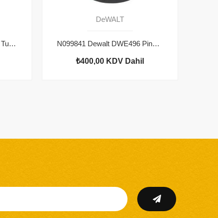
DeWALT
651858-01 Dewalt DWE496 Tutma Kolu
N099841 Dewalt DWE496 Pinyon Dişli
₺400,00
KDV Dahil