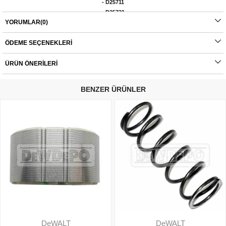
- D25711
- D25721
- D25762
YORUMLAR
(0)
Orijinal yedek parçalarda garanti durumu; yetkili servislerin haricinde yapılan
ÖDEME SEÇENEKLERI
montajlarda ürünlerin iade veya değişim süreçleri bulunmamaktadır. Yedek
parçalar tamamı orijinal olup, fabrikadan çıkmadan kontrol edilmektedir. Yetkili
servis haricinde yapılan montajlardan kaynaklı sorunlar tamamen müşteriye aittir.
ÜRÜN ÖNERILERI
Ürünlerin değişim süreçlerindeki kargo bedelleri müşteriye aittir.
BENZER ÜRÜNLER
DeWALT
DeWALT