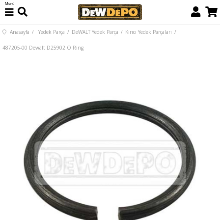
Menü
Anasayfa
Yedek Parça
DeWALT Yedek Parça
Kırıcı Yedek Parçaları
487205-00 Dewalt D25902 O Ring