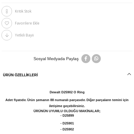
Kritik Stok
Favorilere Ekle
Yetkili Bayii
Sosyal Medyada Paylaş
ÜRÜN ÖZELLIKLERI
Dewalt D25902 O Ring
Adet fiyatıdır. Ürün şemanın 88 numaralı parçasıdır. Diğer parçaların temini için
iletişime geçebilirsiniz.
ÜRÜNÜN UYUMLU OLDUĞU MAKİNALAR;
- D25899
- D25901
- D25902