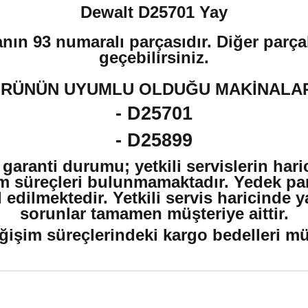
Dewalt D25701 Yay
nın 93 numaralı parçasıdır. Diğer parçal
geçebilirsiniz.
RÜNÜN UYUMLU OLDUĞU MAKİNALA
- D25701
- D25899
 garanti durumu; yetkili servislerin har
m süreçleri bulunmamaktadır. Yedek par
edilmektedir. Yetkili servis haricinde 
sorunlar tamamen müşteriye aittir.
ğişim süreçlerindeki kargo bedelleri müşt