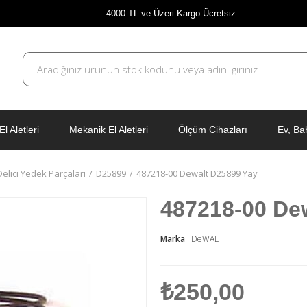
4000 TL ve Üzeri Kargo Ücretsiz
El Aletleri
Mekanik El Aletleri
Ölçüm Cihazları
Ev, Ba
 Delici Yedek Parçaları
D25899
487218-00 Dewalt D25899 Yay
487218-00 De
Marka
:
DeWALT
₺250,00