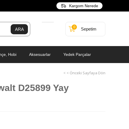
Kargom Nerede
0
Sepetim
hçe, Hobi
Aksesuarlar
Yedek Parçalar
< < Önceki Sayfaya Dön
walt D25899 Yay