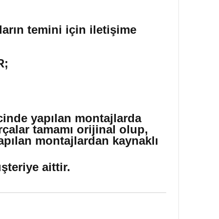
arın temini için iletişime
R;
icinde yapılan montajlarda
çalar tamamı orijinal olup,
yapılan montajlardan kaynaklı
eriye aittir.