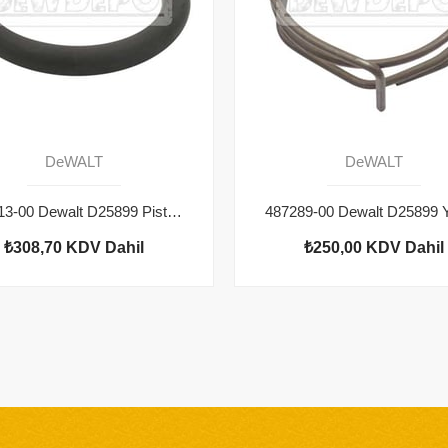
DeWALT
DeWALT
487213-00 Dewalt D25899 Piston O Ring
₺308,70
KDV Dahil
₺250,00
KDV Dahil