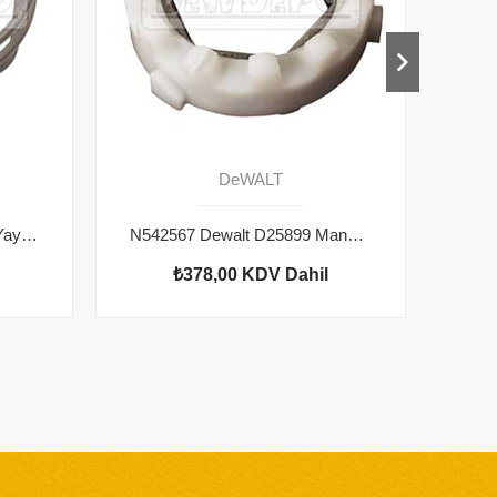
DeWALT
487289-00 Dewalt D25899 Yay Kilitli
N542567 Dewalt D25899 Manşon
₺378,00
KDV Dahil