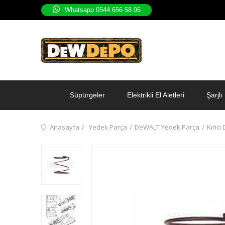
Whatsapp 0544 656 58 06
Süpürgeler
Elektrikli El Aletleri
Şarjlı 
Anasayfa
Yedek Parça
DeWALT Yedek Parça
Kırıcı