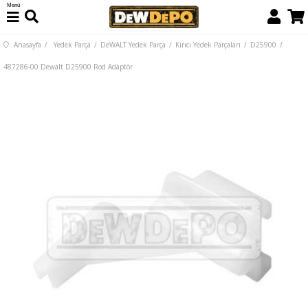
Menü
Anasayfa
Yedek Parça
DeWALT Yedek Parça
Kırıcı Yedek Parçaları
D25900
487286-00 Dewalt D25900 Rod Adaptör