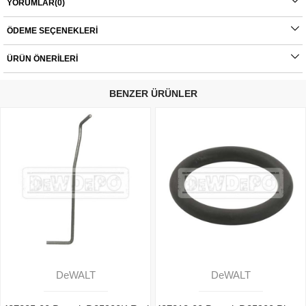
YORUMLAR
(0)
Orijinal yedek parçalarda garanti durumu; yetkili servislerin haricinde yapılan
montajlarda ürünlerin iade veya değişim süreçleri bulunmamaktadır. Yedek
ÖDEME SEÇENEKLERI
parçalar tamamı orijinal olup, fabrikadan çıkmadan kontrol edilmektedir. Yetkili
servis haricinde yapılan montajlardan kaynaklı sorunlar tamamen müşteriye aittir.
ÜRÜN ÖNERILERI
Ürünlerin değişim süreçlerindeki kargo bedelleri müşteriye aittir.
BENZER ÜRÜNLER
DeWALT
DeWALT