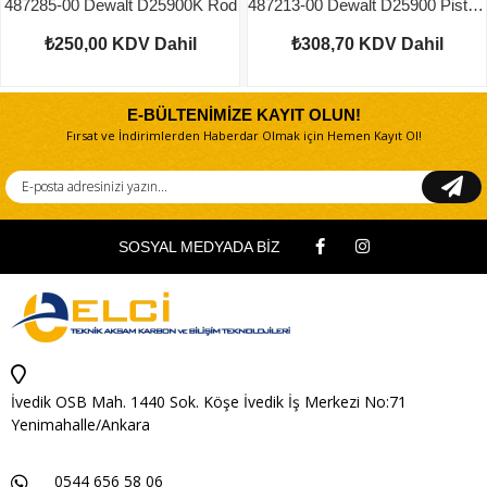
487285-00 Dewalt D25900K Rod
487213-00 Dewalt D25900 Piston O Ring
₺250,00
KDV Dahil
₺308,70
KDV Dahil
E-BÜLTENİMİZE KAYIT OLUN!
Fırsat ve İndirimlerden Haberdar Olmak için Hemen Kayıt Ol!
SOSYAL MEDYADA BİZ
İvedik OSB Mah. 1440 Sok. Köşe İvedik İş Merkezi No:71
Yenimahalle/Ankara
0544 656 58 06