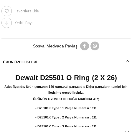
Favorilere Ekle
Yetkili Bayii
Sosyal Medyada Paylaş
ÜRÜN ÖZELLIKLERI
Dewalt D25501 O Ring (2 X 26)
Adet fiyatıdır. Ürün şemanın
146
numaralı parçasıdır. Diğer parçaların temini için
iletişime geçebilirsiniz.
ÜRÜNÜN UYUMLU OLDUĞU MAKİNALAR;
- D25101K Type : 1 Parça Numarası : 111
- D25101K Type : 2 Parça Numarası : 111
- D25101K Type : 3 Parça Numarası : 111