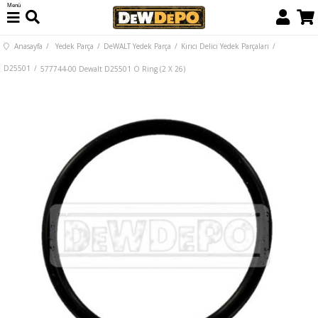
Menü
Anasayfa
Yedek Parça
DeWALT Yedek Parça
Kırıcı Delici Yedek Parçaları
D25501
577744-00 Dewalt D25501 O Ring (2 X 26)