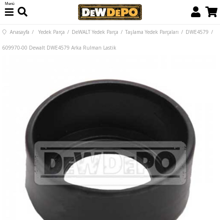
Menü
Anasayfa
Yedek Parça
DeWALT Yedek Parça
Taşlama Yedek Parçaları
DWE4579
609970-00 Dewalt DWE4579 Arka Rulman Lastik