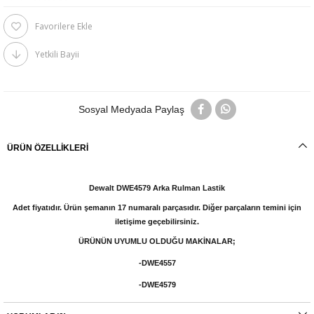
Favorilere Ekle
Yetkili Bayii
Sosyal Medyada Paylaş
ÜRÜN ÖZELLIKLERI
Dewalt DWE4579 Arka Rulman Lastik
Adet fiyatıdır. Ürün şemanın 17 numaralı parçasıdır. Diğer parçaların temini için
iletişime geçebilirsiniz.
ÜRÜNÜN UYUMLU OLDUĞU MAKİNALAR;
-DWE4557
-DWE4579
- DWE492