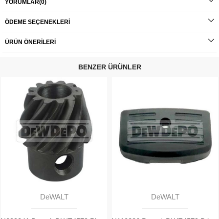
YORUMLAR
(0)
- DWE493
ÖDEME SEÇENEKLERI
- DWE496
- DWE497
ÜRÜN ÖNERILERI
Orijinal yedek parçalarda garanti durumu; yetkili servislerin haricinde yapılan
montajlarda ürünlerin iade veya değişim süreçleri bulunmamaktadır. Yedek
BENZER ÜRÜNLER
parçalar tamamı orijinal olup, fabrikadan çıkmadan kontrol edilmektedir. Yetkili
servis haricinde yapılan montajlardan kaynaklı sorunlar tamamen müşteriye aittir.
Ürünlerin değişim süreçlerindeki kargo bedelleri müşteriye aittir.
DeWALT
DeWALT