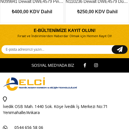
N099841 Dewalt DWE4579 Pinyon Dişli
N110236 Dewalt DWE4579 Düğme
₺400,00
KDV Dahil
₺250,00
KDV Dahil
E-BÜLTENİMİZE KAYIT OLUN!
Fırsat ve İndirimlerden Haberdar Olmak için Hemen Kayıt Ol!
SOSYAL MEDYADA BİZ
İvedik OSB Mah. 1440 Sok. Köşe İvedik İş Merkezi No:71
Yenimahalle/Ankara
0544 656 58 06