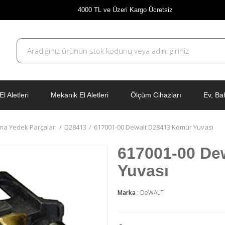
4000 TL ve Üzeri Kargo Ücretsiz
El Aletleri
Mekanik El Aletleri
Ölçüm Cihazları
Ev, Ba
ma Yedek Parçaları
D28413
617001-00 Dewalt D28413 Kömür Yuvası
617001-00 De
Yuvası
Marka
:
DeWALT