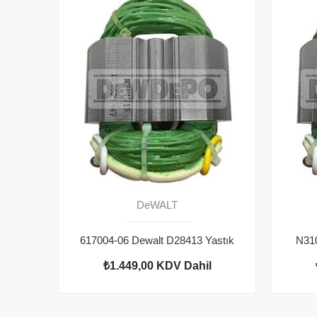
DeWALT
617004-06 Dewalt D28413 Yastık
N310
₺1.449,00
KDV Dahil