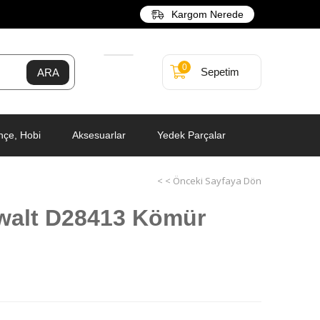
Kargom Nerede
0
Sepetim
hçe, Hobi
Aksesuarlar
Yedek Parçalar
< < Önceki Sayfaya Dön
walt D28413 Kömür