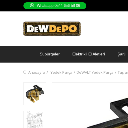
Whatsapp 0544 656 58 06
Süpürgeler
Elektrikli El Aletleri
Şarjlı 
Anasayfa
Yedek Parça
DeWALT Yedek Parça
Taşla