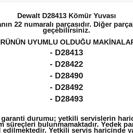
Dewalt D28413 Kömür Yuvası
nın 22 numaralı parçasıdır. Diğer parçal
geçebilirsiniz.
RÜNÜN UYUMLU OLDUĞU MAKİNALA
- D28413
- D28422
- D28490
- D28492
- D28493
 garanti durumu; yetkili servislerin har
m süreçleri bulunmamaktadır. Yedek par
edilmektedir. Yetkili servis haricinde 