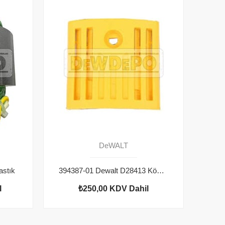
DeWALT
astık
394387-01 Dewalt D28413 Kömür Yuvası Kapağı
l
₺250,00
KDV Dahil