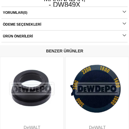
- DW849X
YORUMLAR
(0)
Orijinal yedek parçalarda garanti durumu; yetkili servislerin haricinde yapılan
montajlarda ürünlerin iade veya değişim süreçleri bulunmamaktadır. Yedek
parçalar tamamı orijinal olup, fabrikadan çıkmadan kontrol edilmektedir. Yetkili
ÖDEME SEÇENEKLERI
servis haricinde yapılan montajlardan kaynaklı sorunlar tamamen müşteriye aittir.
Ürünlerin değişim süreçlerindeki kargo bedelleri müşteriye aittir.
ÜRÜN ÖNERILERI
BENZER ÜRÜNLER
DeWALT
DeWALT