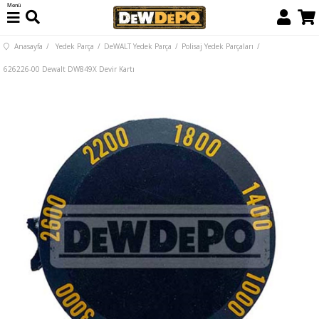
Menü
Anasayfa
Yedek Parça
DeWALT Yedek Parça
Polisaj Yedek Parçaları
626226-00 Dewalt DW849X Devir Kartı