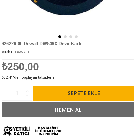
626226-00 Dewalt DW849X Devir Kartı
Marka
:
DeWALT
₺250,00
₺32,41
'den başlayan taksitlerle