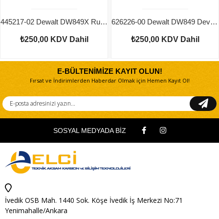
445217-02 Dewalt DW849X Rulman Lastik
626226-00 Dewalt DW849 Devir Kartı
₺250,00
KDV Dahil
₺250,00
KDV Dahil
E-BÜLTENİMİZE KAYIT OLUN!
Fırsat ve İndirimlerden Haberdar Olmak için Hemen Kayıt Ol!
SOSYAL MEDYADA BİZ
İvedik OSB Mah. 1440 Sok. Köşe İvedik İş Merkezi No:71
Yenimahalle/Ankara