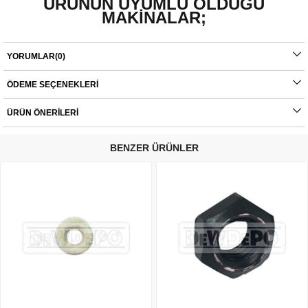
ÜRÜNÜN UYUMLU OLDUĞU
MAKİNALAR;
- D28111
YORUMLAR
(0)
Orijinal yedek parçalarda garanti durumu; yetkili servislerin haricinde yapılan
ÖDEME SEÇENEKLERI
montajlarda ürünlerin iade veya değişim süreçleri bulunmamaktadır. Yedek
parçalar tamamı orijinal olup, fabrikadan çıkmadan kontrol edilmektedir. Yetkili
servis haricinde yapılan montajlardan kaynaklı sorunlar tamamen müşteriye aittir.
ÜRÜN ÖNERILERI
Ürünlerin değişim süreçlerindeki kargo bedelleri müşteriye aittir.
BENZER ÜRÜNLER