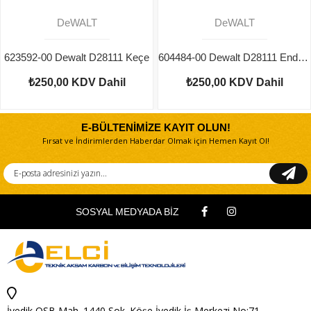
DeWALT
DeWALT
623592-00 Dewalt D28111 Keçe
604484-00 Dewalt D28111 Endüvi Somunu
₺250,00
KDV Dahil
₺250,00
KDV Dahil
E-BÜLTENİMİZE KAYIT OLUN!
Fırsat ve İndirimlerden Haberdar Olmak için Hemen Kayıt Ol!
SOSYAL MEDYADA BİZ
İvedik OSB Mah. 1440 Sok. Köşe İvedik İş Merkezi No:71