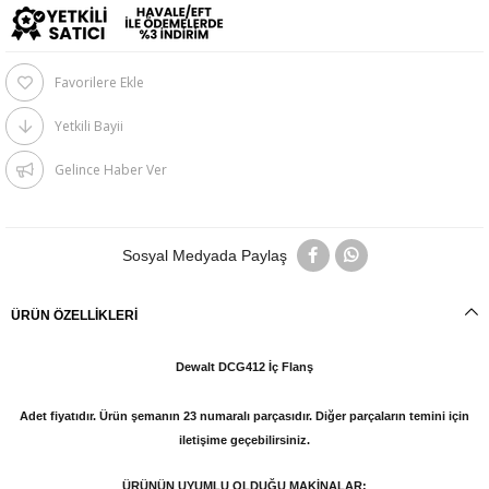
Favorilere Ekle
Yetkili Bayii
Gelince Haber Ver
Sosyal Medyada Paylaş
ÜRÜN ÖZELLIKLERI
Dewalt DCG412 İç Flanş
Adet fiyatıdır. Ürün şemanın 23 numaralı parçasıdır. Diğer parçaların temini için
iletişime geçebilirsiniz.
ÜRÜNÜN UYUMLU OLDUĞU MAKİNALAR;