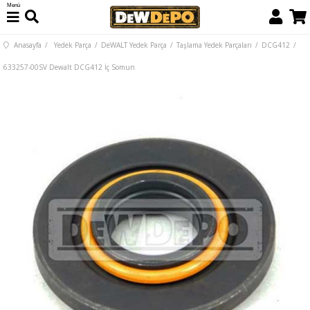
Menü
Anasayfa
Yedek Parça
DeWALT Yedek Parça
Taşlama Yedek Parçaları
DCG412
633257-00SV Dewalt DCG412 İç Somun