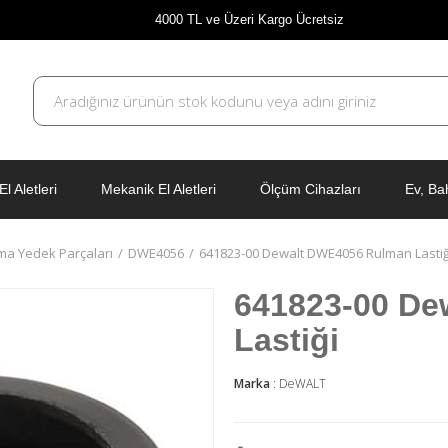
4000 TL ve Üzeri Kargo Ücretsiz
El Aletleri
Mekanik El Aletleri
Ölçüm Cihazları
Ev, Ba
ma Yedek Parçaları
DWE4056
641823-00 Dewalt DWE4056 Rulman Lastiğ
641823-00 De
Lastiği
Marka
:
DeWALT