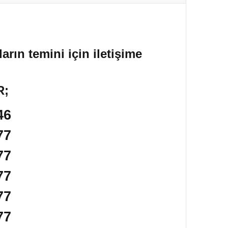
arın temini için iletişime
R;
46
77
77
77
77
77