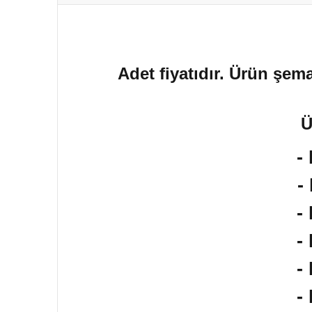
Adet fiyatıdır. Ürün şema
Ü
-
-
-
-
-
-