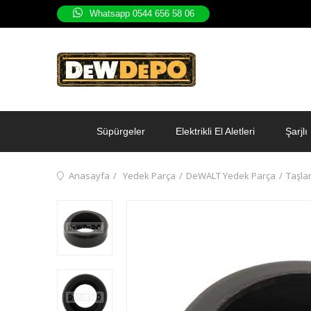
Whatsapp 0544 656 58 06
Süpürgeler
Elektrikli El Aletleri
Şarjlı 
Anasayfa
Yedek Parça
DeWALT Yedek Parça
Taşla