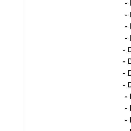
-
-
-
-
- 
- 
- 
- 
-
-
-