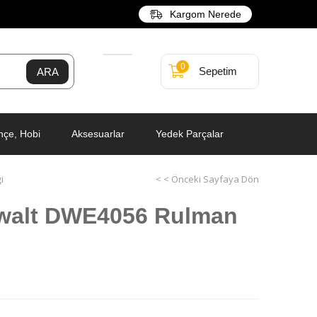
Kargom Nerede
0
Sepetim
hçe, Hobi
Aksesuarlar
Yedek Parçalar
i
< < Önceki Sayfaya Dön
walt DWE4056 Rulman