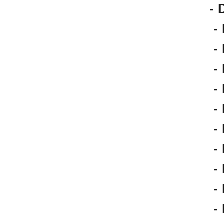
- 
-
-
-
-
-
-
-
-
-
-