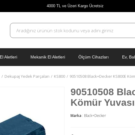
4000 TL ve Üzeri Kargo Ücretsiz
El Aletleri
Mekanik El Aletleri
Ölçüm Cihazları
Ev, Ba
Dekupaj Yedek Parçaları
KS800
90510508 Black+Decker KS800E Köm
90510508 Bla
Kömür Yuvası
Marka
:
Black+Decker