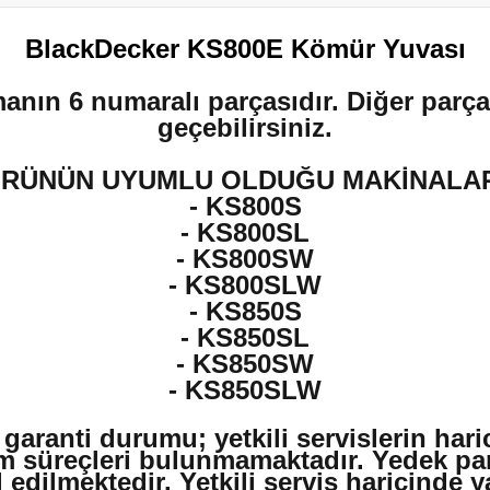
BlackDecker KS800E Kömür Yuvası
manın 6 numaralı parçasıdır. Diğer parçal
geçebilirsiniz.
RÜNÜN UYUMLU OLDUĞU MAKİNALA
- KS800S
- KS800SL
- KS800SW
-
KS800SLW
-
KS850S
-
KS850SL
-
KS850SW
-
KS850SLW
 garanti durumu; yetkili servislerin har
m süreçleri bulunmamaktadır. Yedek par
edilmektedir. Yetkili servis haricinde 