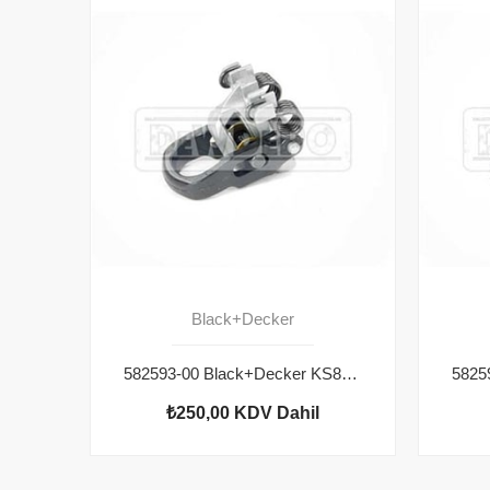
Black+Decker
582593-00 Black+Decker KS800E Bıçak Tutucu
₺250,00
KDV Dahil