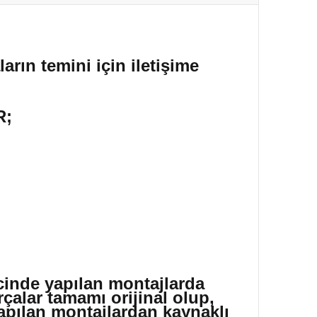
arın temini için iletişime
R;
icinde yapılan montajlarda
çalar tamamı orijinal olup,
yapılan montajlardan kaynaklı