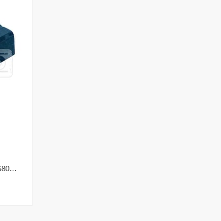
90510508 Black+Decker KS800S Kömür Yuvası