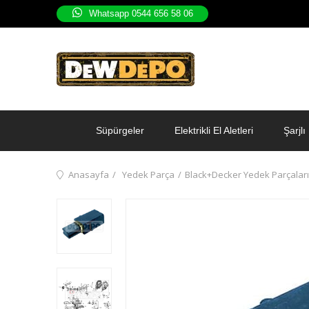
Whatsapp 0544 656 58 06
Süpürgeler
Elektrikli El Aletleri
Şarjlı 
Anasayfa
Yedek Parça
Black+Decker Yedek Parçaları