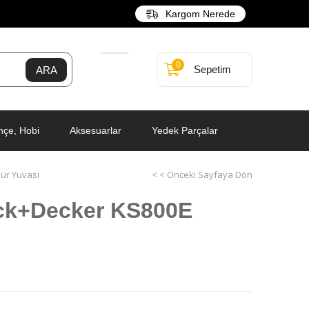
Kargom Nerede
0
Sepetim
hçe, Hobi
Aksesuarlar
Yedek Parçalar
ür Yuvası
< < Önceki Sayfaya Dön
ck+Decker KS800E