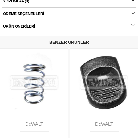
YORUMLAR
(0)
Orijinal yedek parçalarda garanti durumu; yetkili servislerin haricinde yapılan
montajlarda ürünlerin iade veya değişim süreçleri bulunmamaktadır. Yedek
parçalar tamamı orijinal olup, fabrikadan çıkmadan kontrol edilmektedir. Yetkili
ÖDEME SEÇENEKLERI
servis haricinde yapılan montajlardan kaynaklı sorunlar tamamen müşteriye aittir.
Ürünlerin değişim süreçlerindeki kargo bedelleri müşteriye aittir.
ÜRÜN ÖNERILERI
BENZER ÜRÜNLER
DeWALT
DeWALT