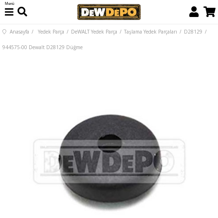
Menü
Anasayfa
Yedek Parça
DeWALT Yedek Parça
Taşlama Yedek Parçaları
D28129
944575-00 Dewalt D28129 Düğme