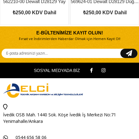
562210-00 Dewalt D28129 Yay
569624-01 Dewalt D28129 Düğme
₺250,00
KDV Dahil
₺250,00
KDV Dahil
E-BÜLTENİMİZE KAYIT OLUN!
Fırsat ve İndirimlerden Haberdar Olmak için Hemen Kayıt Ol!
SOSYAL MEDYADA BİZ
İvedik OSB Mah. 1440 Sok. Köşe İvedik İş Merkezi No:71
Yenimahalle/Ankara
0544 656 58 06