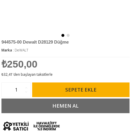
944575-00 Dewalt D28129 Düğme
Marka
:
DeWALT
₺250,00
₺32,41
'den başlayan taksitlerle