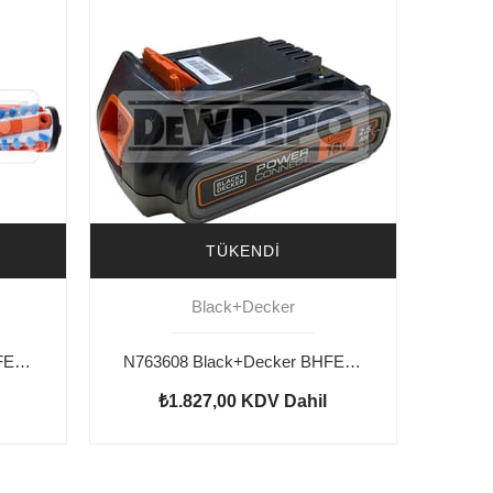
TÜKENDI
Black+Decker
N925221 Black+Decker BHFEV182CP Makara
N763608 Black+Decker BHFEV182CP Akü 2.5 Ah
₺1.827,00
KDV Dahil