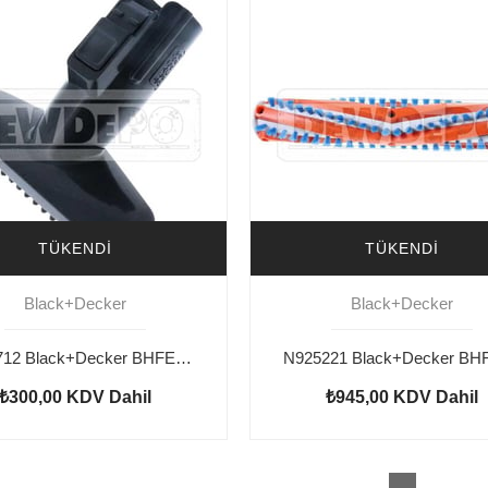
TÜKENDI
TÜKENDI
Black+Decker
Black+Decker
N764712 Black+Decker BHFEV182CP Fırça
₺300,00
KDV Dahil
₺945,00
KDV Dahil