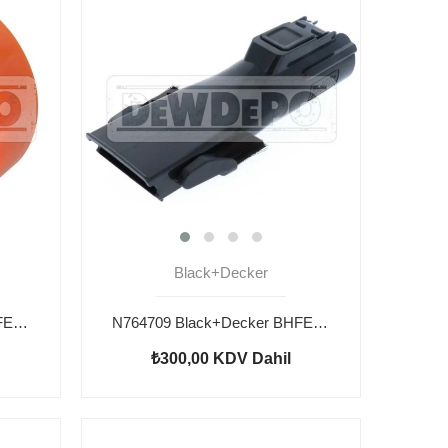
Black+Decker
N665227 Black+Decker BHFEV182CP Hepa Filtre
N764709 Black+Decker BHFEV182CP Fırça
₺300,00
KDV Dahil