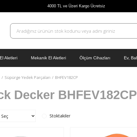
4000 TL ve Üzeri Kargo Ücretsiz
El Aletleri
Mekanik El Aletleri
Ölçüm Cihazları
Ev, Ba
Süpürge Yedek Parçaları
BHFEV182CP
ck Decker BHFEV182CP
Stoktakiler