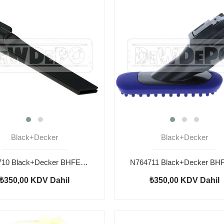
Black+Decker
Black+Decker
N764710 Black+Decker BHFEV182CP Nozul Fırça
₺350,00
KDV Dahil
₺350,00
KDV Dahil