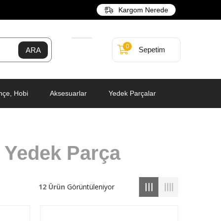
Kargom Nerede
0
Sepetim
hçe, Hobi
Aksesuarlar
Yedek Parçalar
 Yedek Parça
12 Ürün