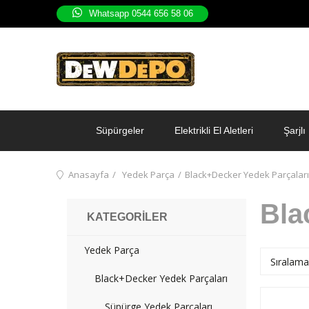
Whatsapp 0544 656 58 06
Süpürgeler
Elektrikli El Aletleri
Şarjlı 
Anasayfa
Yedek Parça
Black+Decker Yedek Parçaları
Bla
KATEGORILER
Yedek Parça
Black+Decker Yedek Parçaları
Süpürge Yedek Parçaları