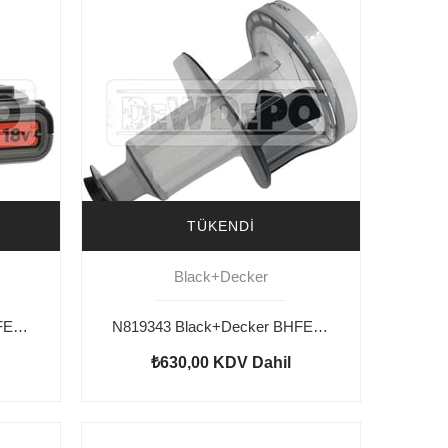
TÜKENDI
Black+Decker
N879820 Black+Decker BHFEV182CP Akü
N819343 Black+Decker BHFEV182CP Ön Filtre
₺630,00
KDV Dahil