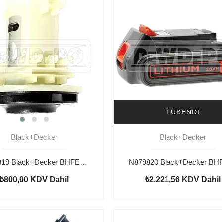
TÜKENDI
Black+Decker
Black+Decker
N925319 Black+Decker BHFEV182CP DC Motor
₺800,00
KDV Dahil
₺2.221,56
KDV Dahil