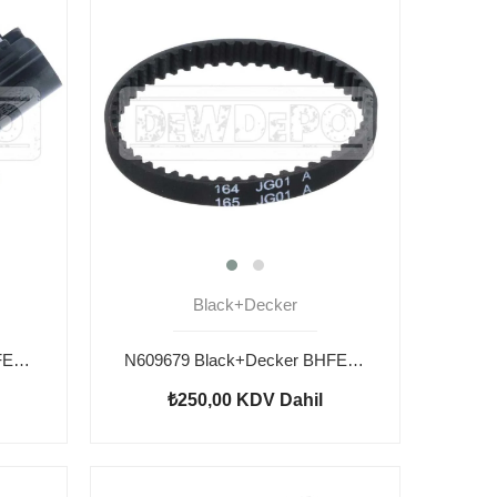
Black+Decker
N764711 Black+Decker BHFEV182CP Pet Fırça
N609679 Black+Decker BHFEV182CP Kayış
₺250,00
KDV Dahil