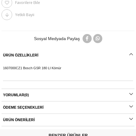
Favorilere Ekle
Yetkili Bayii
Sosyal Medyada Paylaş
ÜRÜN ÖZELLIKLERI
1607000CZ1 Bosch GSR 180 LI Kömür
YORUMLAR
(0)
ÖDEME SEÇENEKLERI
ÜRÜN ÖNERILERI
BENZER ÜRÜNLER