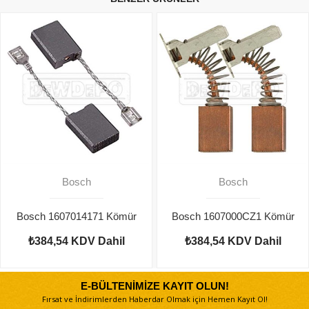
Bosch
Bosch
Bosch 1607014171 Kömür
Bosch 1607000CZ1 Kömür
₺384,54
KDV Dahil
₺384,54
KDV Dahil
E-BÜLTENİMİZE KAYIT OLUN!
Fırsat ve İndirimlerden Haberdar Olmak için Hemen Kayıt Ol!