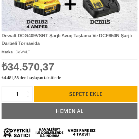
Dewalt DCG409VSNT Şarjlı Avuç Taşlama Ve DCF850N Şarjlı
Darbeli Tornavida
Marka
:
DeWALT
₺34.570,37
₺4.481,86
'den başlayan taksitlerle