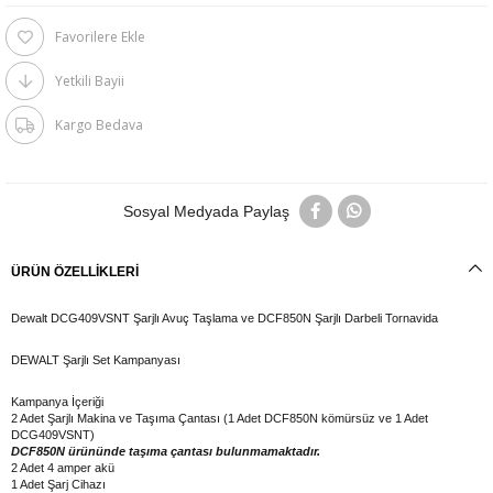
Favorilere Ekle
Yetkili Bayii
Kargo Bedava
Sosyal Medyada Paylaş
ÜRÜN ÖZELLIKLERI
Dewalt DCG409VSNT Şarjlı Avuç Taşlama ve DCF850N Şarjlı Darbeli Tornavida
DEWALT Şarjlı Set Kampanyası
Kampanya İçeriği
2 Adet Şarjlı Makina ve Taşıma Çantası (1 Adet DCF850N kömürsüz ve 1 Adet
DCG409VSNT)
DCF850N ürününde taşıma çantası bulunmamaktadır.
2 Adet 4 amper akü
1 Adet Şarj Cihazı