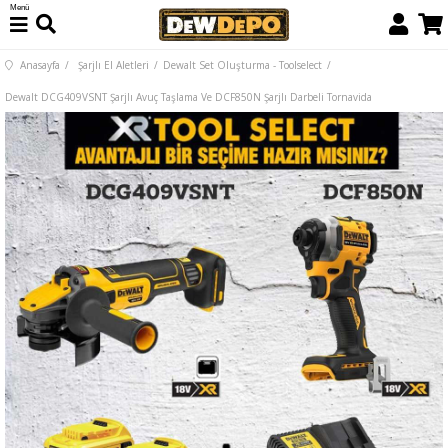
Menü
Anasayfa
Şarjlı El Aletleri
Dewalt Set Oluşturma - Toolselect
Dewalt DCG409VSNT Şarjlı Avuç Taşlama Ve DCF850N Şarjlı Darbeli Tornavida