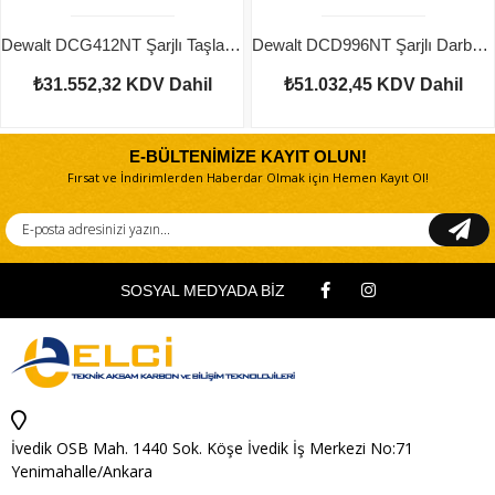
Dewalt DCG412NT Şarjlı Taşlama 2 adet
Dewalt DCD996NT Şarjlı Darbeli Vidalama 2 adet
₺31.552,32
KDV Dahil
₺51.032,45
KDV Dahil
E-BÜLTENİMİZE KAYIT OLUN!
Fırsat ve İndirimlerden Haberdar Olmak için Hemen Kayıt Ol!
SOSYAL MEDYADA BİZ
İvedik OSB Mah. 1440 Sok. Köşe İvedik İş Merkezi No:71
Yenimahalle/Ankara