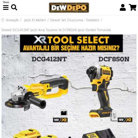
Menü
Anasayfa
Şarjlı El Aletleri
Dewalt Set Oluşturma - Toolselect
Dewalt DCG412NT Şarjlı Avuç Taşlama Ve DCF850N Şarjlı Darbeli Tornavida