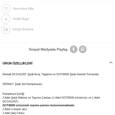
Favorilere Ekle
Yetkili Bayii
Kargo Bedava
Sosyal Medyada Paylaş
ÜRÜN ÖZELLIKLERI
Dewalt DCG412NT Şarjlı Avuç Taşlama ve DCF850N Şarjlı Darbeli Tornavida
DEWALT Şarjlı Set Kampanyası
Kampanya İçeriği
2 Adet Şarjlı Makina ve Taşıma Çantası (1 Adet DCF850N kömürsüz ve 1 Adet
DCG412NT)
DCF850N ürününde taşıma çantası bulunmamaktadır.
2 Adet 4 amper akü
1 Adet Şarj Cihazı