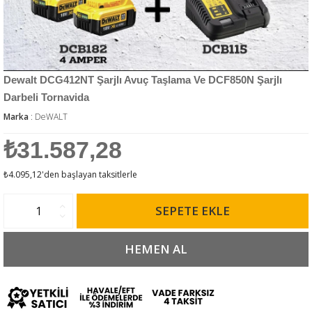
Dewalt DCG412NT Şarjlı Avuç Taşlama Ve DCF850N Şarjlı
Darbeli Tornavida
Marka
:
DeWALT
₺31.587,28
₺4.095,12
'den başlayan taksitlerle