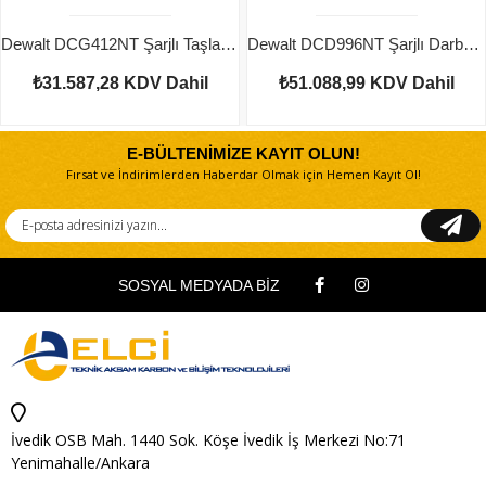
Dewalt DCG412NT Şarjlı Taşlama 2 adet
Dewalt DCD996NT Şarjlı Darbeli Vidalama 2 adet
₺31.587,28
KDV Dahil
₺51.088,99
KDV Dahil
E-BÜLTENİMİZE KAYIT OLUN!
Fırsat ve İndirimlerden Haberdar Olmak için Hemen Kayıt Ol!
SOSYAL MEDYADA BİZ
İvedik OSB Mah. 1440 Sok. Köşe İvedik İş Merkezi No:71
Yenimahalle/Ankara