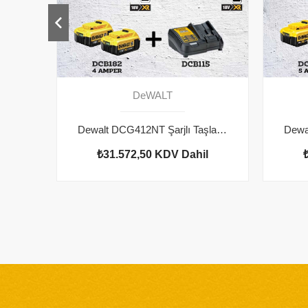
DeWALT
Dewalt DCG412NT Şarjlı Taşlama 2 adet
₺31.572,50
KDV Dahil