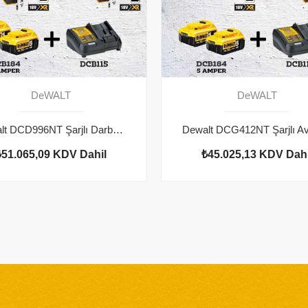
DeWALT
DeWALT
Dewalt DCD996NT Şarjlı Darbeli Vidalama 2 adet
₺51.065,09
KDV Dahil
₺45.025,13
KDV Dahi