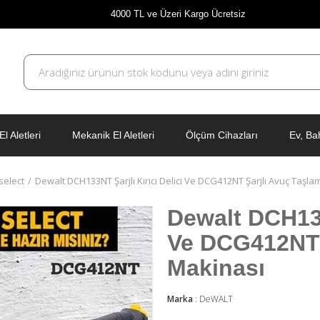
4000 TL ve Üzeri Kargo Ücretsiz
El Aletleri
Mekanik El Aletleri
Ölçüm Cihazları
Ev, Ba
select
Dewalt DCH133NT Şarjlı Kırıcı Delici Ve DCG412NT Şarjlı Avuç Taşl
Dewalt DCH133N
Ve DCG412NT 
Makinası
Marka
:
DeWALT