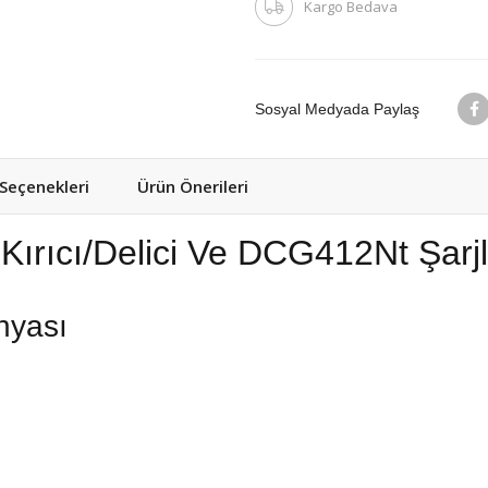
Kargo Bedava
Sosyal Medyada Paylaş
eçenekleri
Ürün Önerileri
Kırıcı/Delici Ve DCG412Nt Şarj
nyası