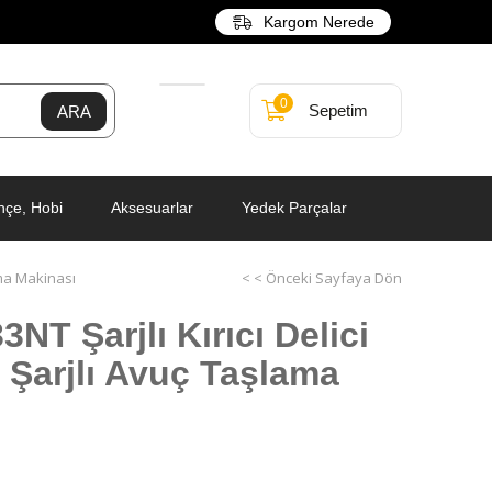
Kargom Nerede
0
Sepetim
hçe, Hobi
Aksesuarlar
Yedek Parçalar
ama Makinası
< < Önceki Sayfaya Dön
T Şarjlı Kırıcı Delici
Şarjlı Avuç Taşlama