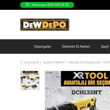
Whatsapp 0544 656 58 06
Süpürgeler
Elektrikli El Aletleri
Şarjlı 
Anasayfa
Şarjlı El Aletleri
Dewalt Set Oluşturma - Tool