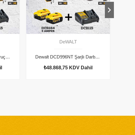
DeWALT
Dewalt DCG412NT Şarjlı Avuç Taşlama Ve DCD996NT Şarjlı Darbeli Vidalama
Dewalt DCD996NT Şarjlı Darbeli Vidalama ve DCS565NT Şarjlı Daire Testere
l
₺48.868,75
KDV Dahil