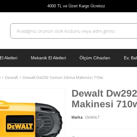
4000 TL ve Üzeri Kargo Ücretsiz
El Aletleri
Mekanik El Aletleri
Ölçüm Cihazları
Ev, Ba
i
Dewalt
Dewalt Dw292 Somun Sıkma Makinesi 710w
Dewalt Dw29
Makinesi 710
Marka
:
DeWALT