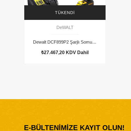
TÜKENDI
DeWALT
Dewalt DCF899P2 Şarjlı Somun Sıkma
₺27.467,20
KDV Dahil
E-BÜLTENİMİZE KAYIT OLUN!