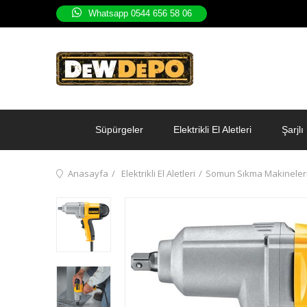
Whatsapp 0544 656 58 06
Süpürgeler
Elektrikli El Aletleri
Şarjlı 
Anasayfa
Elektrikli El Aletleri
Somun Sıkma Makineler