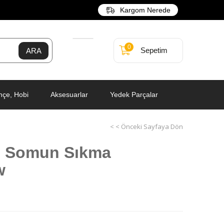
Kargom Nerede
0
Sepetim
hçe, Hobi
Aksesuarlar
Yedek Parçalar
< < Önceki Sayfaya Dön
2 Somun Sıkma
w