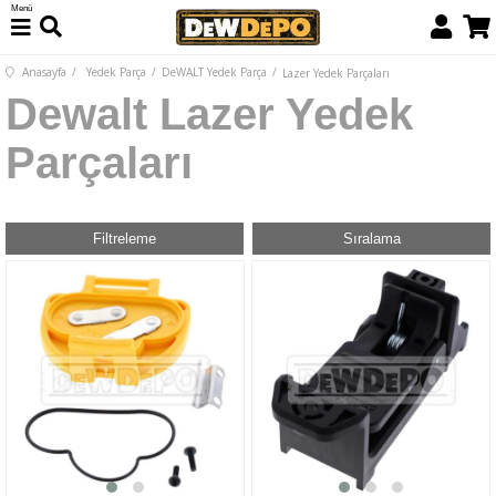
Menü
Anasayfa
Yedek Parça
DeWALT Yedek Parça
Lazer Yedek Parçaları
Dewalt Lazer Yedek
Parçaları
Filtreleme
Sıralama