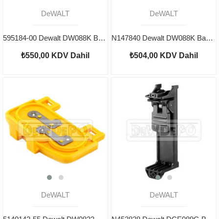
DeWALT
DeWALT
595184-00 Dewalt DW088K Batarya Muhafazası
N147840 Dewalt DW088K Bağlantı Aparatı
₺550,00
KDV Dahil
₺504,00
KDV Dahil
DeWALT
DeWALT