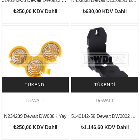
5140142-55 Dewalt DW0822 Batarya Muhafazası
N453838 Dewalt DCE089G Bağlantı Aparatı
₺250,00
KDV Dahil
₺630,00
KDV Dahil
TÜKENDI
TÜKENDI
DeWALT
DeWALT
N234239 Dewalt DW088K Yay
5140142-58 Dewalt DW0822 Bağlantı Aparatı
₺250,00
KDV Dahil
₺1.146,60
KDV Dahil