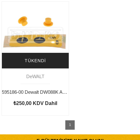
TÜKENDI
DeWALT
595186-00 Dewalt DW088K Anahtar Kiti
₺250,00
KDV Dahil
1