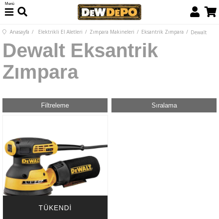
Menü
Anasayfa
Elektrikli El Aletleri
Zımpara Makineleri
Eksantrik Zımpara
Dewalt
Dewalt Eksantrik
Zımpara
Filtreleme
Sıralama
TÜKENDI