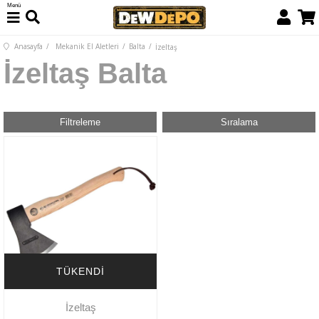
Menü
Anasayfa
Mekanik El Aletleri
Balta
İzeltaş
İzeltaş Balta
Filtreleme
Sıralama
TÜKENDI
İzeltaş