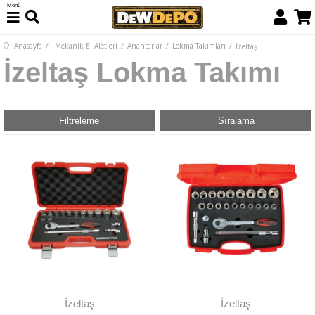
Menü
Anasayfa
Mekanik El Aletleri
Anahtarlar
Lokma Takımları
İzeltaş
İzeltaş Lokma Takımı
Filtreleme
Sıralama
İzeltaş
İzeltaş