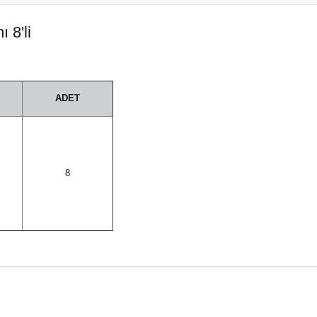
 8'li
ADET
8