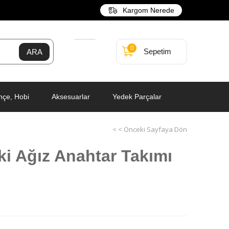
Kargom Nerede
0
Sepetim
hçe, Hobi
Aksesuarlar
Yedek Parçalar
< < Önceki Sayfaya Dön
 İki Ağız Anahtar Takımı