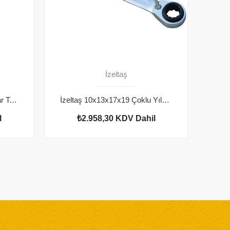
İzeltaş
İzeltaş Yıldız İki Ağız Anahtar Takımı 12'li
İzeltaş 10x13x17x19 Çoklu Yıldız Cırcır Anahtar
l
₺2.958,30
KDV Dahil