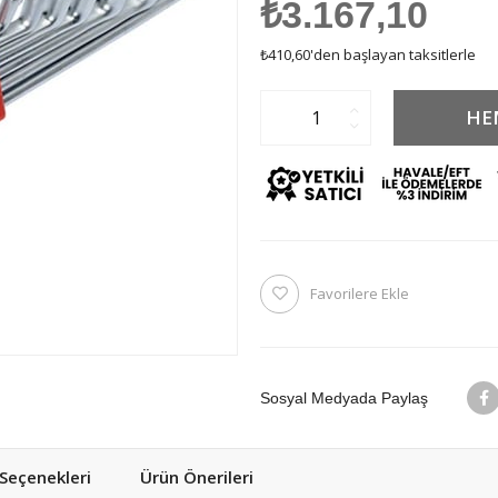
₺3.167,10
₺410,60
'den başlayan taksitlerle
Favorilere Ekle
Sosyal Medyada Paylaş
eçenekleri
Ürün Önerileri