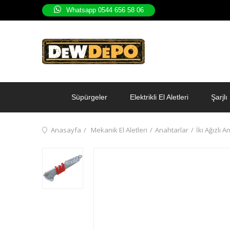
Whatsapp 0544 656 58 06
Süpürgeler
Elektrikli El Aletleri
Şarjlı 
Anasayfa
Mekanik El Aletleri
Anahtarlar
İki Ağızlı 