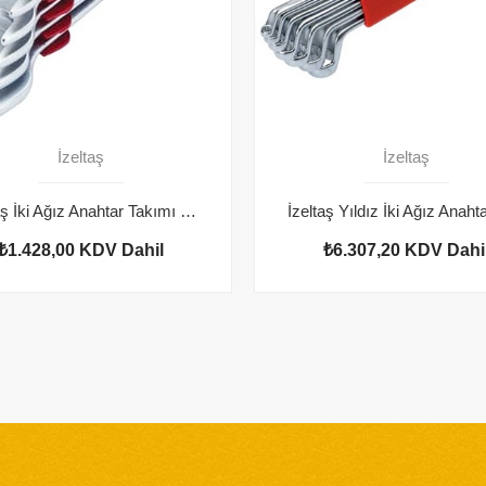
İzeltaş
İzeltaş
İzeltaş İki Ağız Anahtar Takımı Kısa Boy 8'li
₺1.428,00
KDV Dahil
₺6.307,20
KDV Dahi