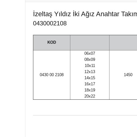
İzeltaş Yıldız İki Ağız Anahtar Takımı
0430002108
KOD
06x07
08x09
10x11
12x13
0430 00 2108
1450
14x15
16x17
18x19
20x22