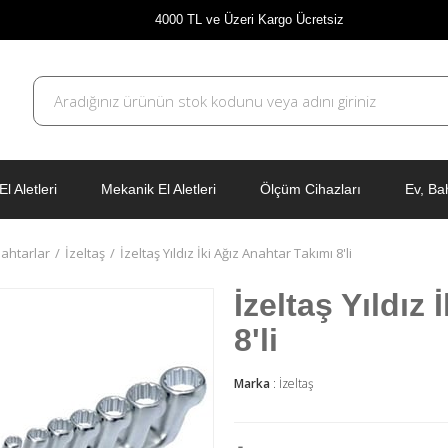
4000 TL ve Üzeri Kargo Ücretsiz
El Aletleri
Mekanik El Aletleri
Ölçüm Cihazları
Ev, Ba
Anahtarlar
İzeltaş
İzeltaş Yıldız İki Ağız Anahtar Takımı 8'li
İzeltaş Yıldız
8'li
Marka
:
İzeltaş