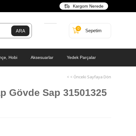
Kargom Nerede
0
Sepetim
hçe, Hobi
Aksesuarlar
Yedek Parçalar
< < Önceki Sayfaya Dön
p Gövde Sap 31501325