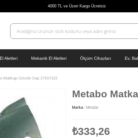
4000 TL ve Üzeri Kargo Ücretsiz
El Aletleri
Mekanik El Aletleri
Ölçüm Cihazları
Ev, Ba
o Matkap Gövde Sap 31501325
Metabo Matka
Marka
:
Metabo
₺333,26