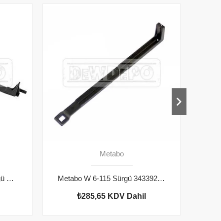
Metabo
Metabo W 14-125 Plus Sürgü 343393530
Metabo W 6-115 Sürgü 343392090
₺285,65
KDV Dahil