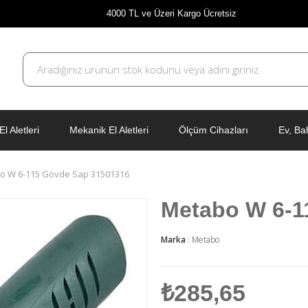
4000 TL ve Üzeri Kargo Ücretsiz
El Aletleri
Mekanik El Aletleri
Ölçüm Cihazları
Ev, Ba
o W 6-115 Gövde Sap 31501316
Metabo W 6-1
Marka
:
Metabo
₺285,65