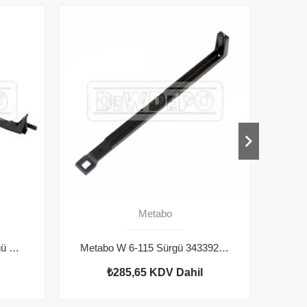
Metabo
Metabo W 14-125 Plus Sürgü 343393530
Metabo W 6-115 Sürgü 343392090
₺285,65
KDV Dahil