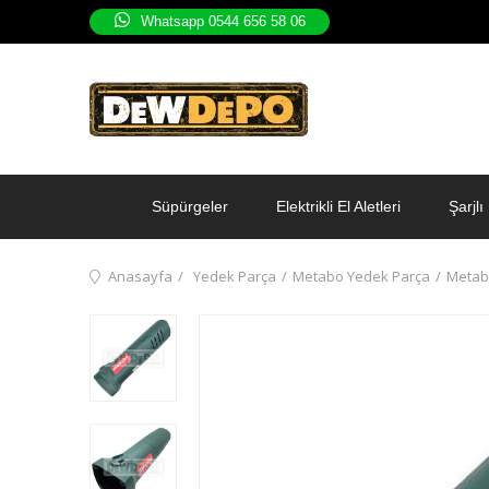
Whatsapp 0544 656 58 06
Süpürgeler
Elektrikli El Aletleri
Şarjlı 
Anasayfa
Yedek Parça
Metabo Yedek Parça
Metab