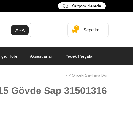
Kargom Nerede
0
Sepetim
hçe, Hobi
Aksesuarlar
Yedek Parçalar
< < Önceki Sayfaya Dön
15 Gövde Sap 31501316