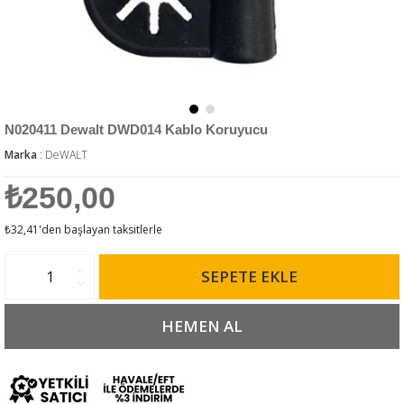
N020411 Dewalt DWD014 Kablo Koruyucu
Marka
:
DeWALT
₺250,00
₺32,41
'den başlayan taksitlerle