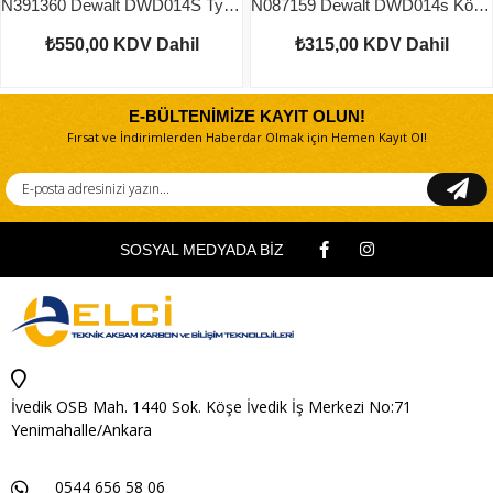
N391360 Dewalt DWD014S Type 1 Şalter
N087159 Dewalt DWD014s Kömür Çifti
₺550,00
KDV Dahil
₺315,00
KDV Dahil
E-BÜLTENİMİZE KAYIT OLUN!
Fırsat ve İndirimlerden Haberdar Olmak için Hemen Kayıt Ol!
SOSYAL MEDYADA BİZ
İvedik OSB Mah. 1440 Sok. Köşe İvedik İş Merkezi No:71
Yenimahalle/Ankara
0544 656 58 06