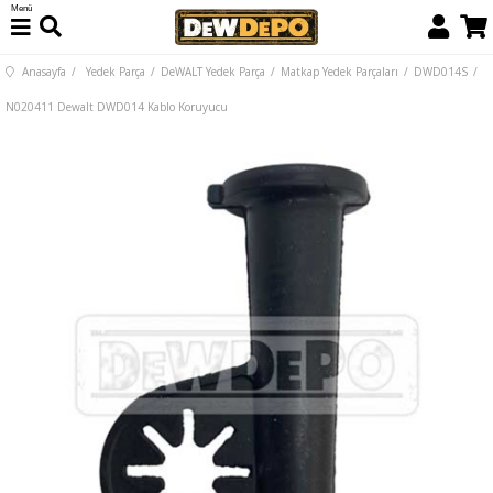
Menü
Anasayfa
Yedek Parça
DeWALT Yedek Parça
Matkap Yedek Parçaları
DWD014S
N020411 Dewalt DWD014 Kablo Koruyucu