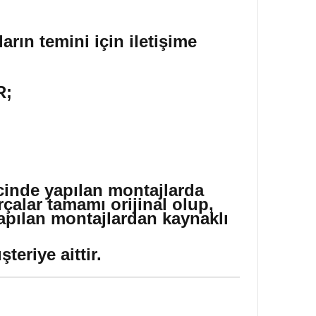
arın temini için iletişime
R;
icinde yapılan montajlarda
çalar tamamı orijinal olup,
yapılan montajlardan kaynaklı
eriye aittir.