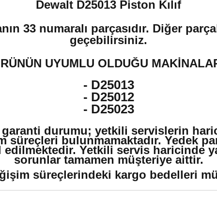
Dewalt D25013 Piston Kılıf
nın 33 numaralı parçasıdır. Diğer parçal
geçebilirsiniz.
RÜNÜN UYUMLU OLDUĞU MAKİNALA
- D25013
- D25012
- D25023
 garanti durumu; yetkili servislerin har
m süreçleri bulunmamaktadır. Yedek par
edilmektedir. Yetkili servis haricinde 
sorunlar tamamen müşteriye aittir.
ğişim süreçlerindeki kargo bedelleri müşt