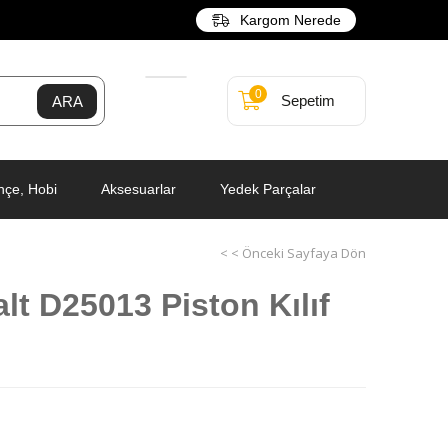
Kargom Nerede
0
Sepetim
hçe, Hobi
Aksesuarlar
Yedek Parçalar
< < Önceki Sayfaya Dön
t D25013 Piston Kılıf