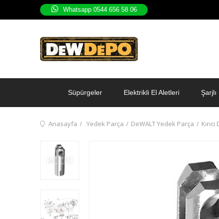
Whatsapp 0544 656 58 06
Süpürgeler
Elektrikli El Aletleri
Şarjlı 
Anasayfa
Yedek Parça
DeWALT Yedek Parça
Kırıcı