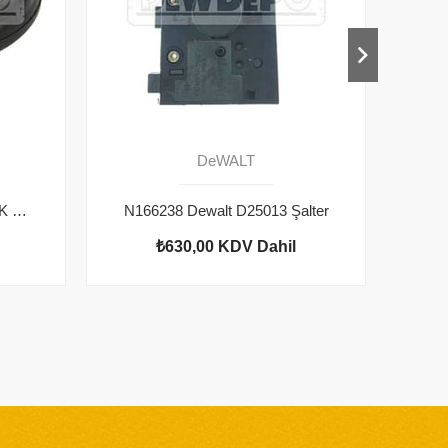
DeWALT
1005809-00 Dewalt D25013K O Ring
N166238 Dewalt D25013 Şalter
100
₺630,00
KDV Dahil