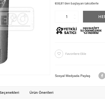
₺58,81
'den başlayan taksitlerle
Favorilere Ekle
Sosyal Medyada Paylaş
eçenekleri
Ürün Önerileri