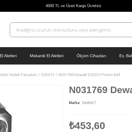
4000 TL ve Üzeri Kargo Ücretsiz
El Aletleri
Mekanik El Aletleri
Ölçüm Cihazları
Ev, Ba
 Delici Yedek Parçaları
D25013
N031769 Dewalt D25013 Piston Kılıf
N031769 Dewal
Marka
:
DeWALT
₺453,60