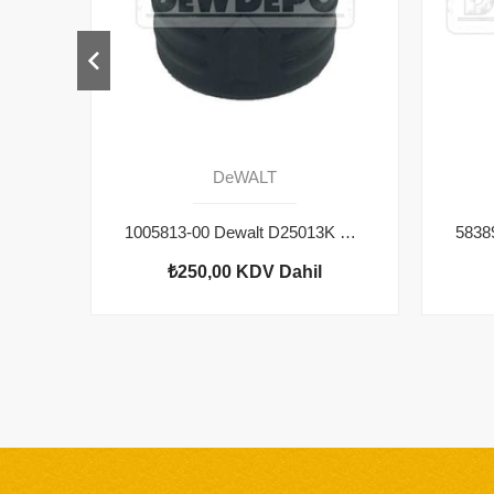
DeWALT
1005813-00 Dewalt D25013K Bilezik
₺250,00
KDV Dahil