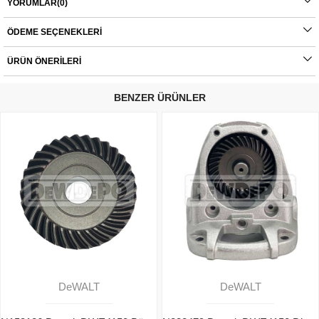
- DWE4156
YORUMLAR
(0)
- DWE4884
- DWE4237
ÖDEME SEÇENEKLERI
- DWE4257
ÜRÜN ÖNERILERI
Orijinal yedek parçalarda garanti durumu; yetkili servislerin haricinde yapılan
montajlarda ürünlerin iade veya değişim süreçleri bulunmamaktadır. Yedek
parçalar tamamı orijinal olup, fabrikadan çıkmadan kontrol edilmektedir. Yetkili
BENZER ÜRÜNLER
servis haricinde yapılan montajlardan kaynaklı sorunlar tamamen müşteriye aittir.
Ürünlerin değişim süreçlerindeki kargo bedelleri müşteriye aittir.
DeWALT
DeWALT