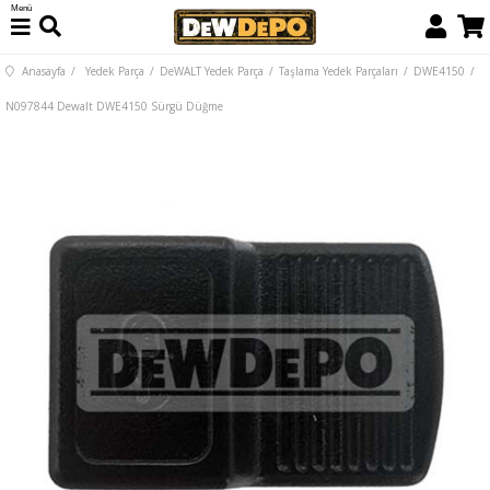
Menü
Anasayfa
Yedek Parça
DeWALT Yedek Parça
Taşlama Yedek Parçaları
DWE4150
N097844 Dewalt DWE4150 Sürgü Düğme