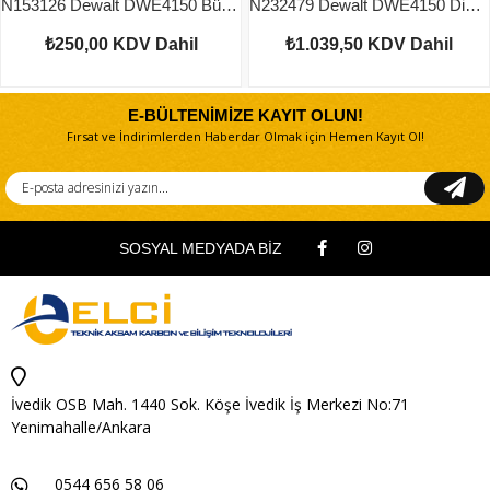
N153126 Dewalt DWE4150 Büyük Dişli
N232479 Dewalt DWE4150 Dişli Kutusu Seti
₺250,00
KDV Dahil
₺1.039,50
KDV Dahil
E-BÜLTENİMİZE KAYIT OLUN!
Fırsat ve İndirimlerden Haberdar Olmak için Hemen Kayıt Ol!
SOSYAL MEDYADA BİZ
İvedik OSB Mah. 1440 Sok. Köşe İvedik İş Merkezi No:71
Yenimahalle/Ankara
0544 656 58 06