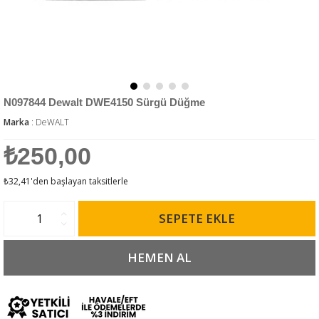
N097844 Dewalt DWE4150 Sürgü Düğme
Marka
:
DeWALT
₺250,00
₺32,41
'den başlayan taksitlerle