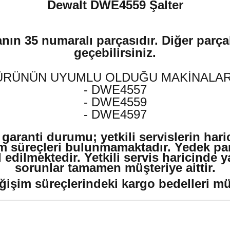
Dewalt DWE4559 Şalter
nın 35 numaralı parçasıdır. Diğer parçal
geçebilirsiniz.
ÜRÜNÜN UYUMLU OLDUĞU MAKİNALAR
- DWE4557
- DWE4559
- DWE4597
 garanti durumu; yetkili servislerin har
m süreçleri bulunmamaktadır. Yedek par
edilmektedir. Yetkili servis haricinde 
sorunlar tamamen müşteriye aittir.
ğişim süreçlerindeki kargo bedelleri müşt