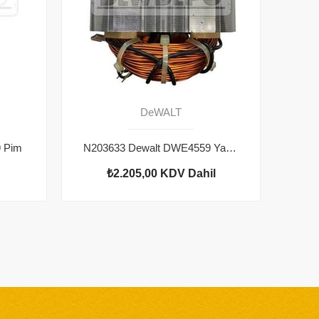
DeWALT
 Pim
N203633 Dewalt DWE4559 Yastık
₺2.205,00
KDV Dahil