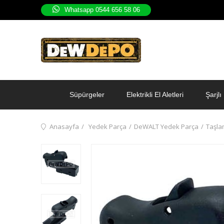
Whatsapp 0544 656 58 06
Süpürgeler
Elektrikli El Aletleri
Şarjlı 
Anasayfa
Yedek Parça
DeWALT Yedek Parça
Taşla