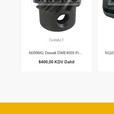
DeWALT
N099841 Dewalt DWE4559 Pinyon Dişli
₺400,00
KDV Dahil