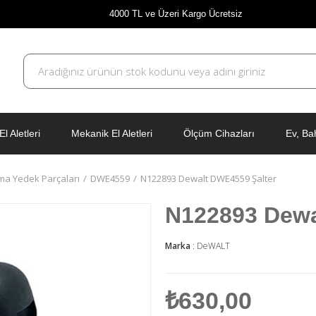
4000 TL ve Üzeri Kargo Ücretsiz
El Aletleri
Mekanik El Aletleri
Ölçüm Cihazları
Ev, Ba
ma Yedek Parçaları
DWE4559
N122893 Dewalt DWE4559 Şalter
N122893 Dewa
Marka
:
DeWALT
₺630,00