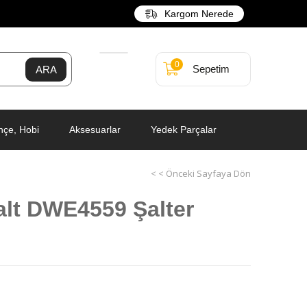
Kargom Nerede
0
Sepetim
hçe, Hobi
Aksesuarlar
Yedek Parçalar
< < Önceki Sayfaya Dön
lt DWE4559 Şalter