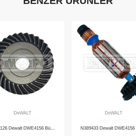
BENZER ÜRÜNLER
DeWALT
DeWALT
N153126 Dewalt DWE4156 Büyük Dişli