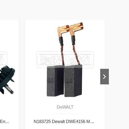
DeWALT
N389433 Dewalt DWE4156 Endüvi
N183725 Dewalt DWE4156 Motor Kömürü