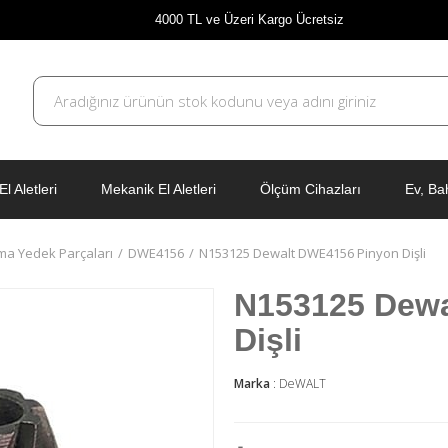
4000 TL ve Üzeri Kargo Ücretsiz
El Aletleri
Mekanik El Aletleri
Ölçüm Cihazları
Ev, Ba
ma Yedek Parçaları
DWE4156
N153125 Dewalt DWE4156 Pinyon Dişli
N153125 Dewa
Dişli
Marka
:
DeWALT