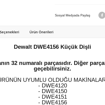
Sosyal Medyada Paylaş
eçenekleri
Ürün Önerileri
Dewalt DWE4156 Küçük Dişli
nın 32 numaralı parçasıdır. Diğer parçal
geçebilirsiniz.
ÜRÜNÜN UYUMLU OLDUĞU MAKİNALAR
- DWE4120
- DWE4150
- DWE4151
- DWE4156