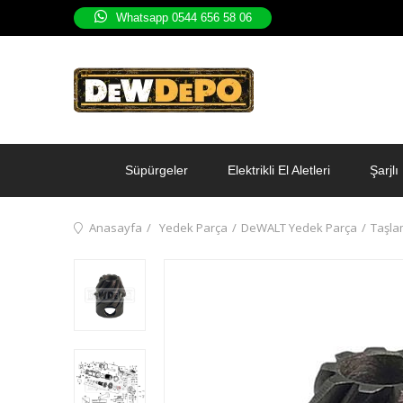
Whatsapp 0544 656 58 06
Süpürgeler
Elektrikli El Aletleri
Şarjlı 
Anasayfa
Yedek Parça
DeWALT Yedek Parça
Taşla