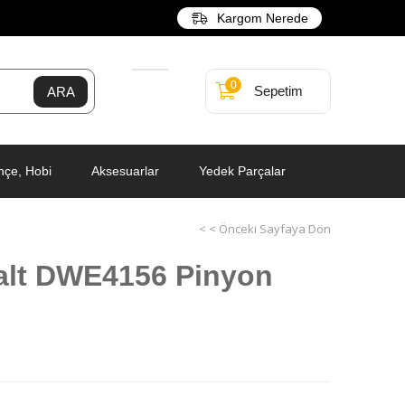
Kargom Nerede
0
Sepetim
hçe, Hobi
Aksesuarlar
Yedek Parçalar
< < Önceki Sayfaya Dön
lt DWE4156 Pinyon