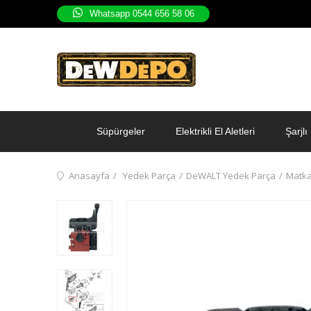
Whatsapp 0544 656 58 06
Süpürgeler
Elektrikli El Aletleri
Şarjlı 
Anasayfa
Yedek Parça
DeWALT Yedek Parça
Matka