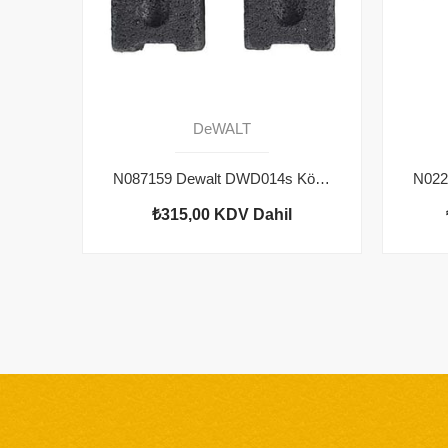
DeWALT
N087159 Dewalt DWD014s Kömür Çifti
₺315,00
KDV Dahil