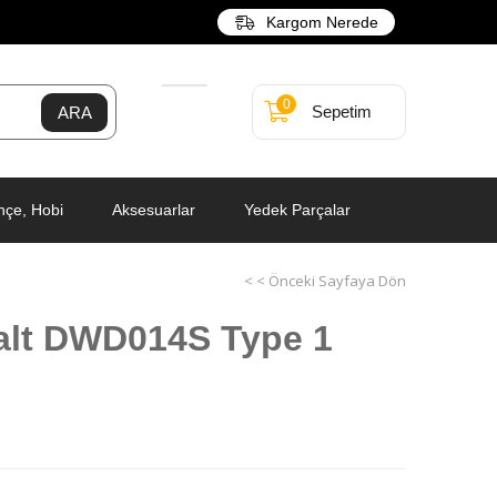
Kargom Nerede
0
Sepetim
hçe, Hobi
Aksesuarlar
Yedek Parçalar
< < Önceki Sayfaya Dön
lt DWD014S Type 1