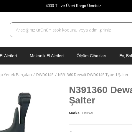
4000 TL ve Üzeri Kargo Ücretsiz
El Aletleri
Mekanik El Aletleri
Ölçüm Cihazları
Ev, Ba
p Yedek Parçaları
DWD014S
N391360 Dewalt DWD014S Type 1 Şalter
N391360 Dewa
Şalter
Marka
:
DeWALT