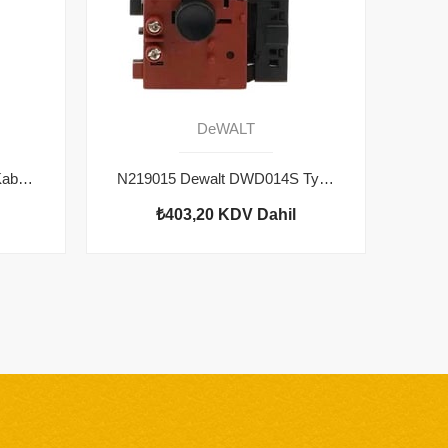
DeWALT
N020411 Dewalt DWD014 Kablo Koruyucu
N219015 Dewalt DWD014S Type 2 Şalter
₺403,20
KDV Dahil