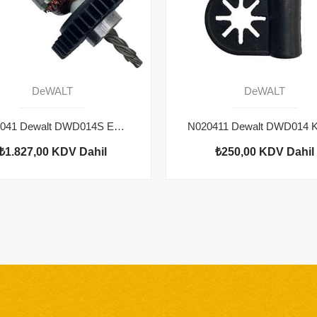
DeWALT
DeWALT
N022041 Dewalt DWD014S Endüvi
₺1.827,00
KDV Dahil
₺250,00
KDV Dahil