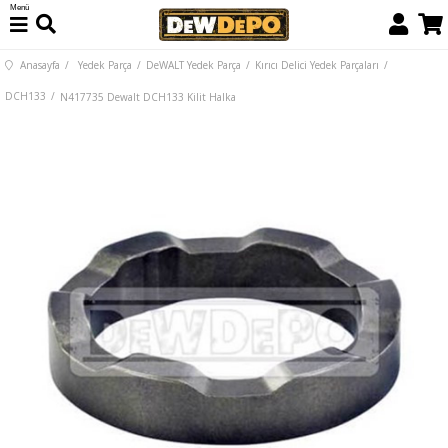
Menü
Anasayfa
Yedek Parça
DeWALT Yedek Parça
Kırıcı Delici Yedek Parçaları
DCH133
N417735 Dewalt DCH133 Kilit Halka