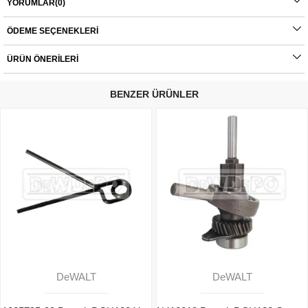
- D25133
YORUMLAR
(0)
- DCH133
ÖDEME SEÇENEKLERI
Orijinal yedek parçalarda garanti durumu; yetkili servislerin haricinde yapılan
montajlarda ürünlerin iade veya değişim süreçleri bulunmamaktadır. Yedek
parçalar tamamı orijinal olup, fabrikadan çıkmadan kontrol edilmektedir. Yetkili
ÜRÜN ÖNERILERI
servis haricinde yapılan montajlardan kaynaklı sorunlar tamamen müşteriye aittir.
Ürünlerin değişim süreçlerindeki kargo bedelleri müşteriye aittir.
BENZER ÜRÜNLER
DeWALT
DeWALT