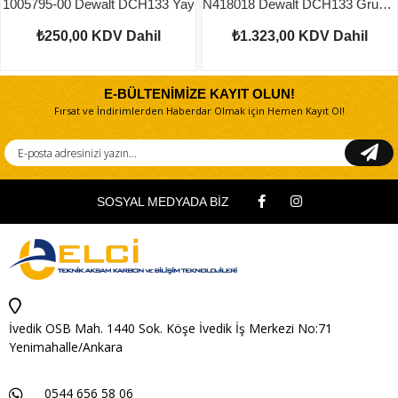
1005795-00 Dewalt DCH133 Yay
N418018 Dewalt DCH133 Grup Dişli
₺250,00
KDV Dahil
₺1.323,00
KDV Dahil
E-BÜLTENİMİZE KAYIT OLUN!
Fırsat ve İndirimlerden Haberdar Olmak için Hemen Kayıt Ol!
SOSYAL MEDYADA BİZ
İvedik OSB Mah. 1440 Sok. Köşe İvedik İş Merkezi No:71
Yenimahalle/Ankara
0544 656 58 06