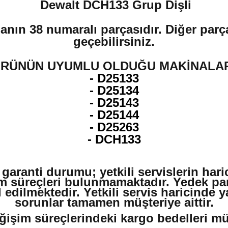
Dewalt DCH133 Grup Dişli
anın 38 numaralı parçasıdır. Diğer parça
geçebilirsiniz.
RÜNÜN UYUMLU OLDUĞU MAKİNALA
- D25133
- D25134
- D25143
- D25144
- D25263
- DCH133
 garanti durumu; yetkili servislerin har
m süreçleri bulunmamaktadır. Yedek par
edilmektedir. Yetkili servis haricinde 
sorunlar tamamen müşteriye aittir.
ğişim süreçlerindeki kargo bedelleri müşt