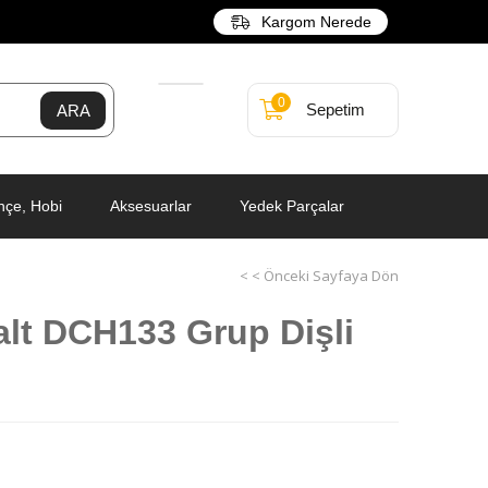
Kargom Nerede
0
Sepetim
hçe, Hobi
Aksesuarlar
Yedek Parçalar
< < Önceki Sayfaya Dön
lt DCH133 Grup Dişli