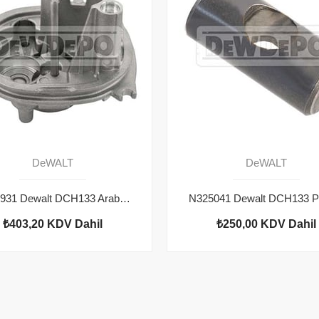
DeWALT
DeWALT
N495931 Dewalt DCH133 Arablok
₺403,20
KDV Dahil
₺250,00
KDV Dahil