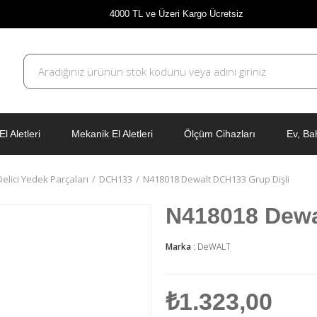
4000 TL ve Üzeri Kargo Ücretsiz
El Aletleri
Mekanik El Aletleri
Ölçüm Cihazları
Ev, Ba
 Delici Yedek Parçaları
DCH133
N418018 Dewalt DCH133 Grup Dişli
N418018 Dewa
Marka
:
DeWALT
₺1.323,00