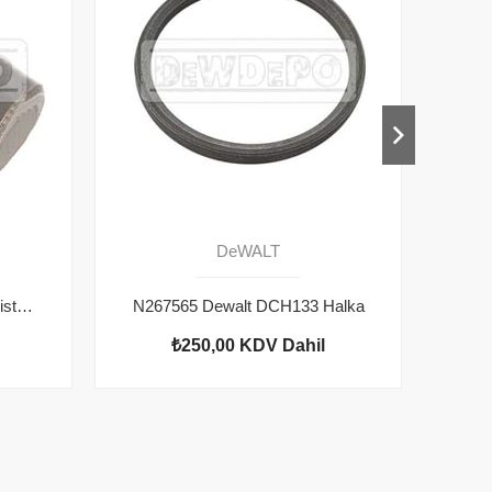
DeWALT
N325041 Dewalt DCH133 Piston Mil
N267565 Dewalt DCH133 Halka
₺250,00
KDV Dahil