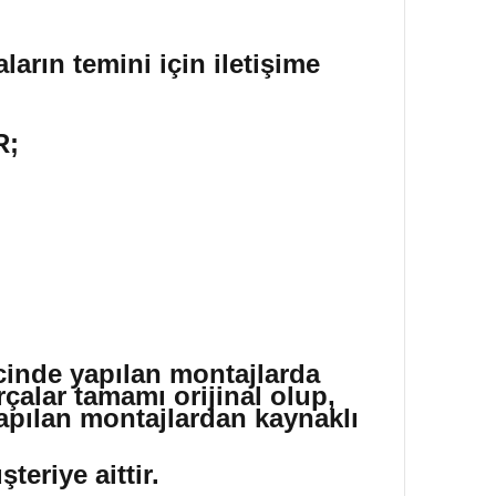
ların temini için iletişime
R;
icinde yapılan montajlarda
çalar tamamı orijinal olup,
yapılan montajlardan kaynaklı
eriye aittir.