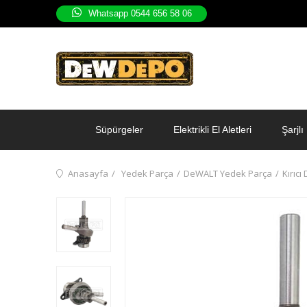
Whatsapp 0544 656 58 06
Süpürgeler
Elektrikli El Aletleri
Şarjlı 
Anasayfa
Yedek Parça
DeWALT Yedek Parça
Kırıcı