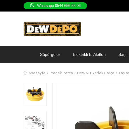
Whatsapp 0544 656 58 06
Süpürgeler
Elektrikli El Aletleri
Şarjlı 
Anasayfa
Yedek Parça
DeWALT Yedek Parça
Taşla