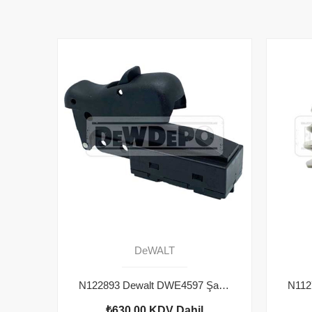
DeWALT
N122893 Dewalt DWE4597 Şalter
₺630,00
KDV Dahil