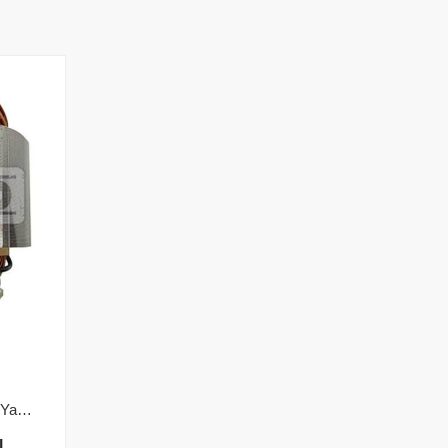
N203633 Dewalt DWE4597 Yastık
l