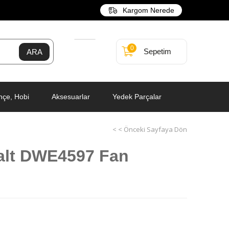
Kargom Nerede
0
Sepetim
hçe, Hobi
Aksesuarlar
Yedek Parçalar
< < Önceki Sayfaya Dön
alt DWE4597 Fan