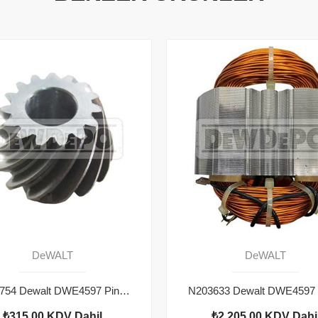
DeWALT
DeWALT
N112754 Dewalt DWE4597 Pinyon
₺315,00
KDV Dahil
₺2.205,00
KDV Dahi