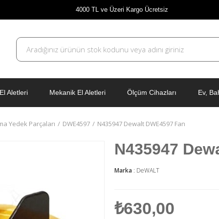
4000 TL ve Üzeri Kargo Ücretsiz
El Aletleri
Mekanik El Aletleri
Ölçüm Cihazları
Ev, Ba
ma Yedek Parçaları
DWE4597
N435947 Dewalt DWE4597 Fan
N435947 Dew
Marka
:
DeWALT
₺630,00