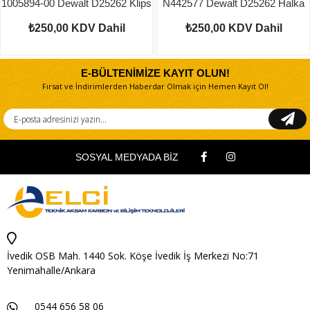
1005894-00 Dewalt D25262 Klips
N442577 Dewalt D25262 Halka
₺250,00
KDV Dahil
₺250,00
KDV Dahil
E-BÜLTENİMİZE KAYIT OLUN!
Fırsat ve İndirimlerden Haberdar Olmak için Hemen Kayıt Ol!
SOSYAL MEDYADA BİZ
İvedik OSB Mah. 1440 Sok. Köşe İvedik İş Merkezi No:71
Yenimahalle/Ankara
0544 656 58 06