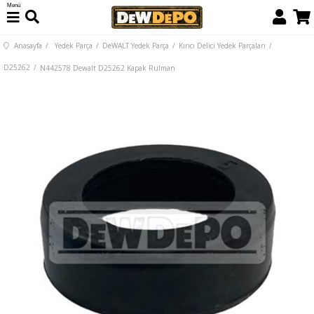
Menü
Anasayfa
Yedek Parça
DeWALT Yedek Parça
Kırıcı Delici Yedek Parçaları
D25262
N442578 Dewalt D25262 Kapak Rulman