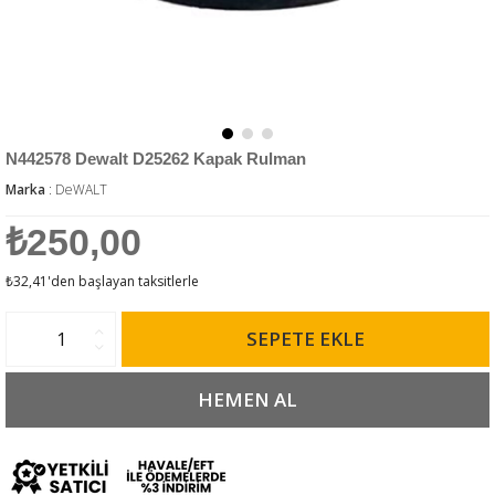
N442578 Dewalt D25262 Kapak Rulman
Marka
:
DeWALT
₺250,00
₺32,41
'den başlayan taksitlerle