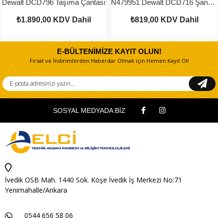
Dewalt DCD796 Taşıma Çantası
N479951 Dewalt DCD716 Şanzuman
₺1.890,00
KDV Dahil
₺819,00
KDV Dahil
E-BÜLTENİMİZE KAYIT OLUN!
Fırsat ve İndirimlerden Haberdar Olmak için Hemen Kayıt Ol!
SOSYAL MEDYADA BİZ
İvedik OSB Mah. 1440 Sok. Köşe İvedik İş Merkezi No:71
Yenimahalle/Ankara
0544 656 58 06