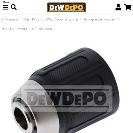
Menü
Anasayfa
Yedek Parça
DeWALT Yedek Parça
Şarjlı Matkap Yedek Parçaları
N472497 Dewalt DCD734 Mandren