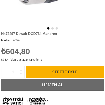
N472497 Dewalt DCD734 Mandren
Marka
:
DeWALT
₺604,80
₺78,41
'den başlayan taksitlerle